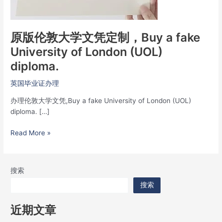
定
制，
Buy
原版伦敦大学文凭定制，Buy a fake
a
University of London (UOL)
fake
University
diploma.
of
英国毕业证办理
London
(UOL)
办理伦敦大学文凭,Buy a fake University of London (UOL)
diploma.
diploma. […]
Read More »
搜索
搜索
近期文章