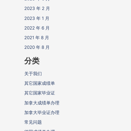
2023 年 2 月
2023 年 1 月
2022 年 6 月
2021 年 8 月
2020 年 8 月
分类
关于我们
其它国家成绩单
其它国家毕业证
加拿大成绩单办理
加拿大毕业证办理
常见问题