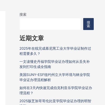
搜索
搜
索
近期文章
2025年在线完成慕尼黑工业大学毕业证制作过
程需要多久？
一文读懂史丹福学院毕业证办理如何从丢失补
发到打印生成全指南
美国SUNY-ESF纽约州立大学环境与林业学院
毕业证办理流程解析
如何在3天内快速完成伯克利音乐学院毕业证办
理流程？
2025版芝加哥哥伦比亚学院毕业证办理的明智