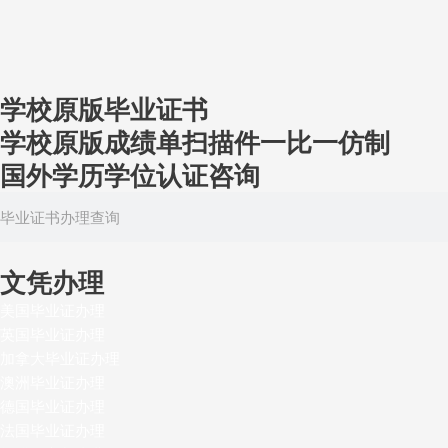
学校原版毕业证书
学校原版成绩单扫描件一比一仿制
国外学历学位认证咨询
Search
文凭办理
美国毕业证办理
英国毕业证办理
加拿大毕业证办理
澳洲毕业证办理
德国毕业证办理
法国毕业证办理