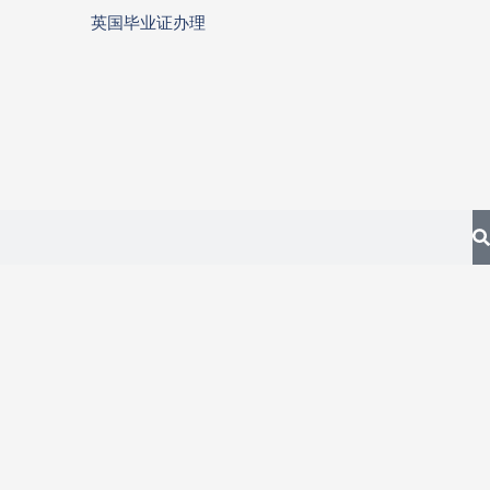
英国毕业证办理