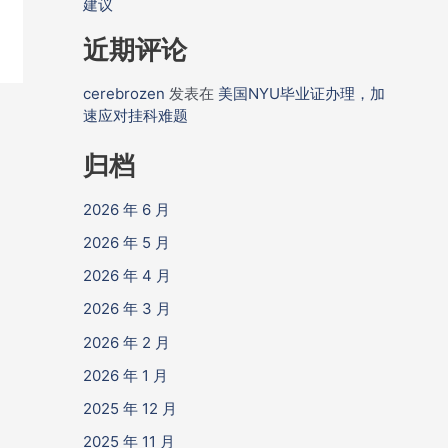
建议
近期评论
cerebrozen
发表在
美国NYU毕业证办理，加
速应对挂科难题
归档
2026 年 6 月
2026 年 5 月
2026 年 4 月
2026 年 3 月
2026 年 2 月
2026 年 1 月
2025 年 12 月
2025 年 11 月