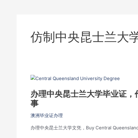
仿制中央昆士兰大
办
理
办理中央昆士兰大学毕业证，
中
央
事
昆
士
澳洲毕业证办理
兰
办理中央昆士兰大学文凭，Buy Central Queensland Un
大
学