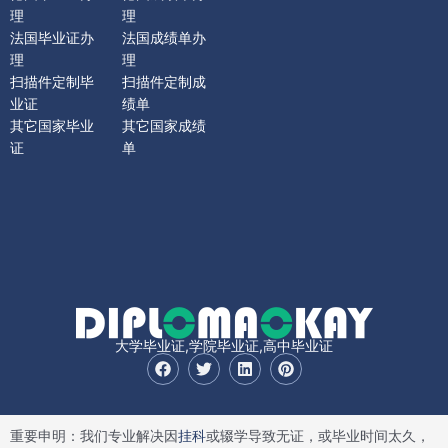
理
理
法国毕业证办
法国成绩单办
理
理
扫描件定制毕
扫描件定制成
业证
绩单
其它国家毕业
其它国家成绩
证
单
大学毕业证,学院毕业证,高中毕业证
F
T
L
P
a
w
i
i
c
i
n
n
e
t
k
t
b
t
e
e
重要申明：我们专业解决因
挂科
或辍学导致无证，或毕业时间太久，
o
e
d
r