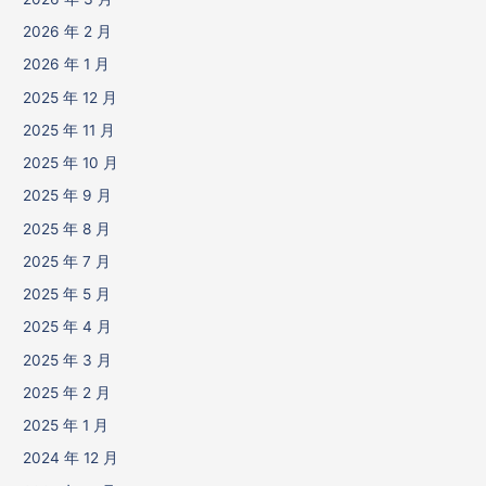
2026 年 2 月
2026 年 1 月
2025 年 12 月
2025 年 11 月
2025 年 10 月
2025 年 9 月
2025 年 8 月
2025 年 7 月
2025 年 5 月
2025 年 4 月
2025 年 3 月
2025 年 2 月
2025 年 1 月
2024 年 12 月