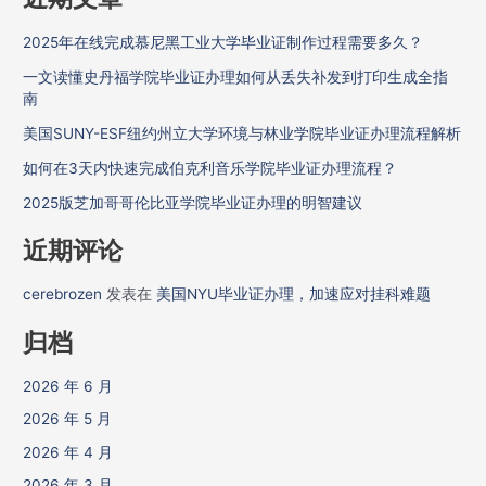
2025年在线完成慕尼黑工业大学毕业证制作过程需要多久？
一文读懂史丹福学院毕业证办理如何从丢失补发到打印生成全指
南
美国SUNY-ESF纽约州立大学环境与林业学院毕业证办理流程解析
如何在3天内快速完成伯克利音乐学院毕业证办理流程？
2025版芝加哥哥伦比亚学院毕业证办理的明智建议
近期评论
cerebrozen
发表在
美国NYU毕业证办理，加速应对挂科难题
归档
2026 年 6 月
2026 年 5 月
2026 年 4 月
2026 年 3 月