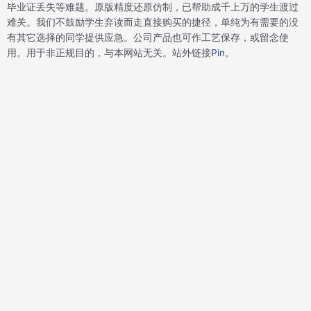
o
r
i
e
毕业证丢失等难题。原版精度还原仿制，已帮助成千上万的学生渡过
k
n
s
难关。我们不鼓励学生弃读而走直接购买的捷径，单纯为有需要的没
t
有其它选择的同学提供应急。公司产品也可作工艺保存，或留念使
用。用于非正规目的，与本网站无关。站外链接
Pin。