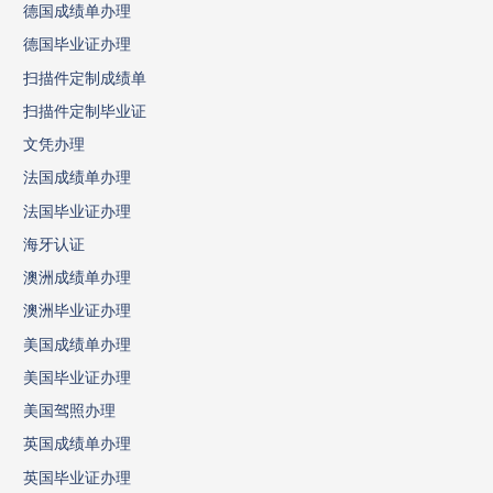
德国成绩单办理
德国毕业证办理
扫描件定制成绩单
扫描件定制毕业证
文凭办理
法国成绩单办理
法国毕业证办理
海牙认证
澳洲成绩单办理
澳洲毕业证办理
美国成绩单办理
美国毕业证办理
美国驾照办理
英国成绩单办理
英国毕业证办理