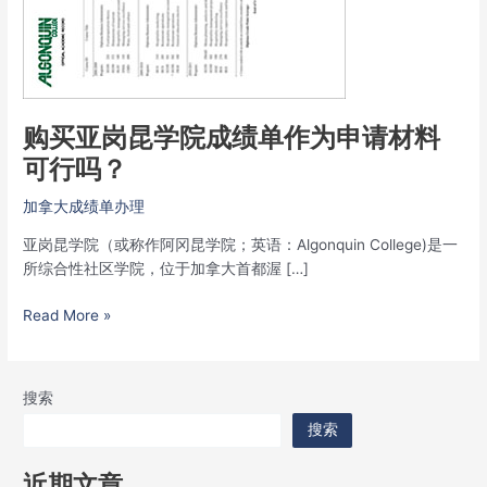
学
院
成
绩
单
作
购买亚岗昆学院成绩单作为申请材料
为
可行吗？
申
请
加拿大成绩单办理
材
料
亚岗昆学院（或称作阿冈昆学院；英语：Algonquin College)是一
可
所综合性社区学院，位于加拿大首都渥 […]
行
吗？
Read More »
搜索
搜索
近期文章