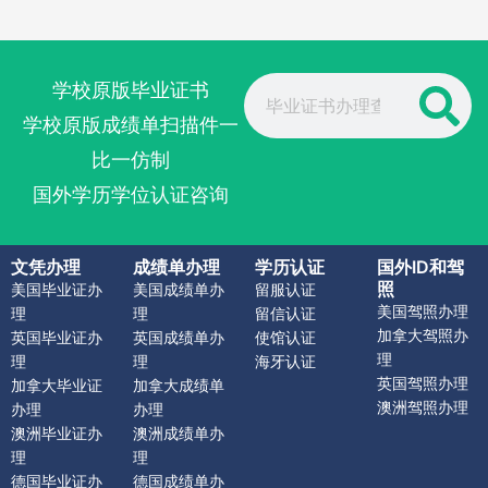
Search
学校原版毕业证书
学校原版成绩单扫描件一
比一仿制
国外学历学位认证咨询
文凭办理
成绩单办理
学历认证
国外ID和驾
照
美国毕业证办
美国成绩单办
留服认证
美国驾照办理
理
理
留信认证
加拿大驾照办
英国毕业证办
英国成绩单办
使馆认证
理
理
理
海牙认证
英国驾照办理
加拿大毕业证
加拿大成绩单
澳洲驾照办理
办理
办理
澳洲毕业证办
澳洲成绩单办
理
理
德国毕业证办
德国成绩单办