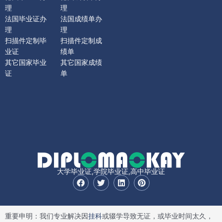
理
理
法国毕业证办
法国成绩单办
理
理
扫描件定制毕
扫描件定制成
业证
绩单
其它国家毕业
其它国家成绩
证
单
大学毕业证,学院毕业证,高中毕业证
F
T
L
P
a
w
i
i
c
i
n
n
e
t
k
t
b
t
e
e
重要申明：我们专业解决因
挂科
或辍学导致无证，或毕业时间太久，
o
e
d
r