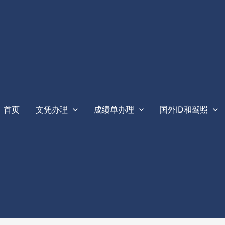
首页
文凭办理
成绩单办理
国外ID和驾照