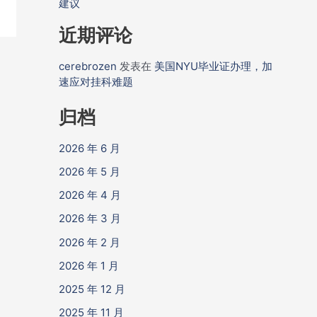
建议
近期评论
cerebrozen
发表在
美国NYU毕业证办理，加
速应对挂科难题
归档
2026 年 6 月
2026 年 5 月
2026 年 4 月
2026 年 3 月
2026 年 2 月
2026 年 1 月
2025 年 12 月
2025 年 11 月