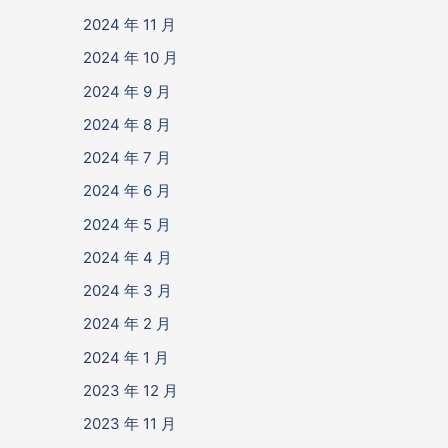
2024 年 11 月
2024 年 10 月
2024 年 9 月
2024 年 8 月
2024 年 7 月
2024 年 6 月
2024 年 5 月
2024 年 4 月
2024 年 3 月
2024 年 2 月
2024 年 1 月
2023 年 12 月
2023 年 11 月