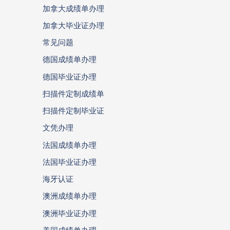
加拿大成绩单办理
加拿大毕业证办理
常见问题
德国成绩单办理
德国毕业证办理
扫描件定制成绩单
扫描件定制毕业证
文凭办理
法国成绩单办理
法国毕业证办理
海牙认证
澳洲成绩单办理
澳洲毕业证办理