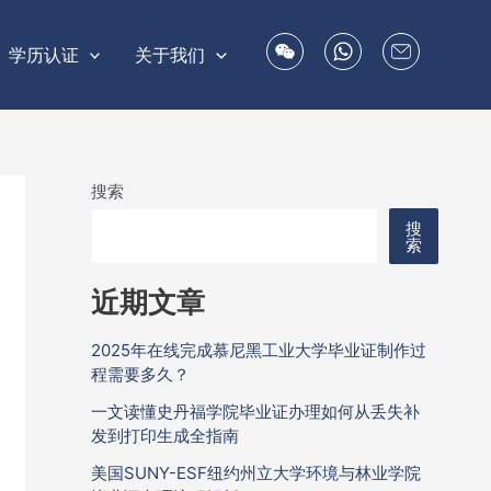
学历认证
关于我们
搜索
搜
索
近期文章
2025年在线完成慕尼黑工业大学毕业证制作过
程需要多久？
一文读懂史丹福学院毕业证办理如何从丢失补
发到打印生成全指南
美国SUNY-ESF纽约州立大学环境与林业学院