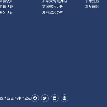
留信认证
加拿大驾照办理
下单流程
使馆认证
英国驾照办理
常见问题
海牙认证
澳洲驾照办理
F
T
L
P
学院毕业证,高中毕业证
a
w
i
i
c
i
n
n