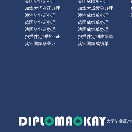
英国毕业证办理
英国成绩单办理
加拿大毕业证办理
加拿大成绩单办理
澳洲毕业证办理
澳洲成绩单办理
德国毕业证办理
德国成绩单办理
法国毕业证办理
法国成绩单办理
扫描件定制毕业证
扫描件定制成绩单
其它国家毕业证
其它国家成绩单
大学毕业证,