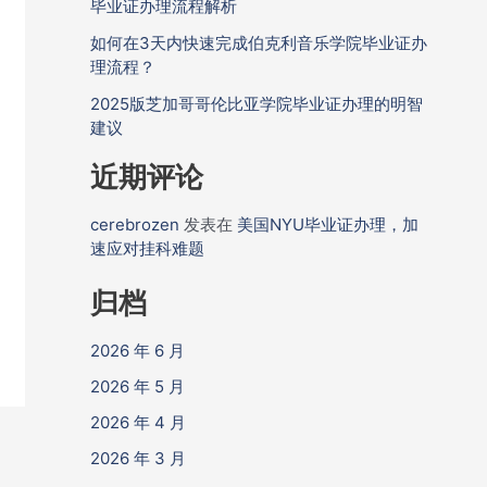
毕业证办理流程解析
如何在3天内快速完成伯克利音乐学院毕业证办
理流程？
2025版芝加哥哥伦比亚学院毕业证办理的明智
建议
近期评论
cerebrozen
发表在
美国NYU毕业证办理，加
速应对挂科难题
归档
2026 年 6 月
2026 年 5 月
2026 年 4 月
2026 年 3 月