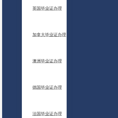
英国毕业证办理
加拿大毕业证办理
澳洲毕业证办理
德国毕业证办理
法国毕业证办理