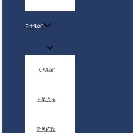
关于我们
联系我们
下单流程
常见问题