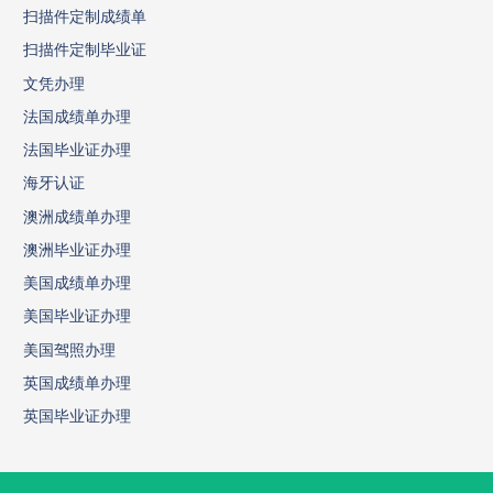
扫描件定制成绩单
扫描件定制毕业证
文凭办理
法国成绩单办理
法国毕业证办理
海牙认证
澳洲成绩单办理
澳洲毕业证办理
美国成绩单办理
美国毕业证办理
美国驾照办理
英国成绩单办理
英国毕业证办理