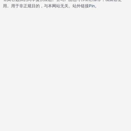
用。用于非正规目的，与本网站无关。站外链接
Pin。