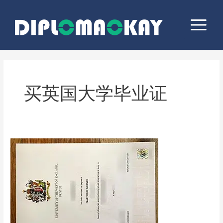
跳
Main
至
Menu
内
容
买英国大学毕业证
2024
年
英
国
UWE
毕
业
证