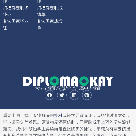
理
理
扫描件定制毕
扫描件定制成
业证
绩单
其它国家毕业
其它国家成绩
证
单
大学毕业证,学院毕业证,高中毕业证
F
T
L
P
a
w
i
i
c
i
n
n
e
t
k
t
b
t
e
e
重要申明：我们专业解决因
挂科
或辍学导致无证，或毕业时间太久，
o
e
d
r
o
r
i
e
毕业证丢失等难题。原版精度还原仿制，已帮助成千上万的学生渡过
k
n
s
难关。我们不鼓励学生弃读而走直接购买的捷径，单纯为有需要的没
t
有其它选择的同学提供应急。公司产品也可作工艺保存，或留念使