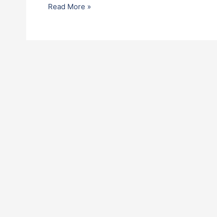
Read More »
证，
How
to
get
a
fake
WIU
diploma
online?