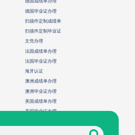
德国成绩单办理
德国毕业证办理
扫描件定制成绩单
扫描件定制毕业证
文凭办理
法国成绩单办理
法国毕业证办理
海牙认证
澳洲成绩单办理
澳洲毕业证办理
美国成绩单办理
美国毕业证办理
美国驾照办理
英国成绩单办理