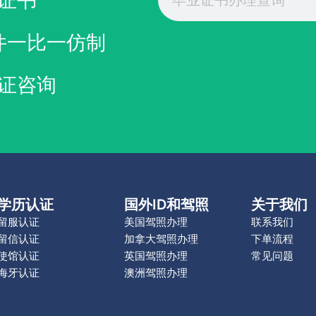
件一比一仿制
证咨询
学历认证
国外ID和驾照
关于我们
留服认证
美国驾照办理
联系我们
留信认证
加拿大驾照办理
下单流程
使馆认证
英国驾照办理
常见问题
海牙认证
澳洲驾照办理