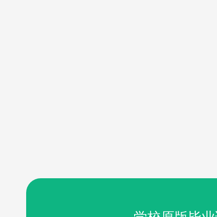
学校原版毕业