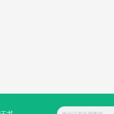
Search
证书