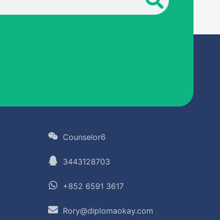
英国毕业证办理
Counselor6
3443128703
+852 6591 3617
Rory@diplomaokay.com