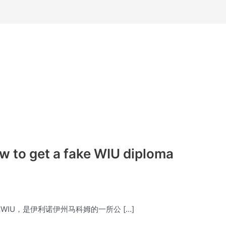
et a fake WIU diploma
ty）简称WIU，是伊利诺伊州马科姆的一所公 […]