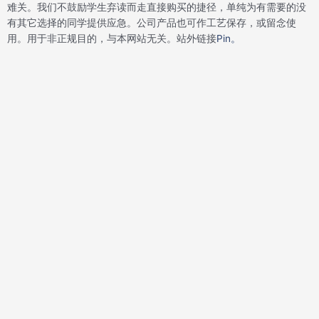
k
n
s
难关。我们不鼓励学生弃读而走直接购买的捷径，单纯为有需要的没
t
有其它选择的同学提供应急。公司产品也可作工艺保存，或留念使
用。用于非正规目的，与本网站无关。站外链接
Pin。