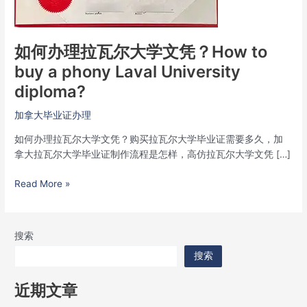
学
文
凭？
如何办理拉瓦尔大学文凭？How to
How
buy a phony Laval University
to
buy
diploma?
a
加拿大毕业证办理
phony
Laval
如何办理拉瓦尔大学文凭？购买拉瓦尔大学毕业证需要多久，加
University
拿大拉瓦尔大学毕业证制作流程是怎样，高仿拉瓦尔大学文凭 […]
diploma?
Read More »
搜索
搜索
近期文章