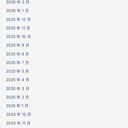
2026 年 2 月
2026 年 1 月
2025 年 12 月
2025 年 11 月
2025 年 10 月
2025 年 9 月
2025 年 8 月
2025 年 7 月
2025 年 5 月
2025 年 4 月
2025 年 3 月
2025 年 2 月
2025 年 1 月
2024 年 12 月
2024 年 11 月