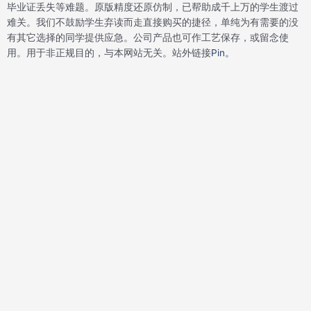
o
r
i
e
毕业证丢失等难题。原版精度还原仿制，已帮助成千上万的学生渡过
k
n
s
难关。我们不鼓励学生弃读而走直接购买的捷径，单纯为有需要的没
t
有其它选择的同学提供应急。公司产品也可作工艺保存，或留念使
用。用于非正规目的，与本网站无关。站外链接
Pin。