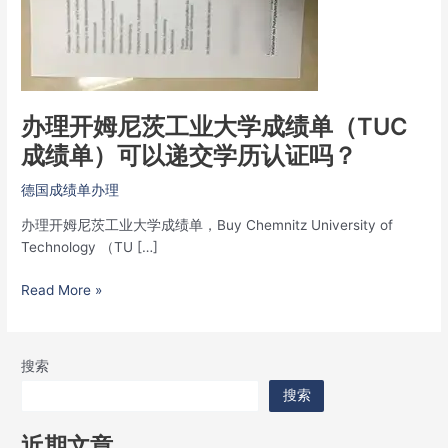
茨
工
业
大
学
成
办理开姆尼茨工业大学成绩单（TUC
绩
成绩单）可以递交学历认证吗？
单
（TUC
德国成绩单办理
成
绩
办理开姆尼茨工业大学成绩单，Buy Chemnitz University of
单）
Technology （TU […]
可
以
Read More »
递
交
学
搜索
历
搜索
认
证
近期文章
吗？