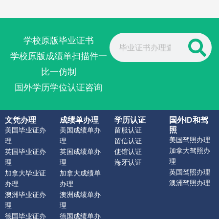
Search
学校原版毕业证书
学校原版成绩单扫描件一
比一仿制
国外学历学位认证咨询
文凭办理
成绩单办理
学历认证
国外ID和驾
照
美国毕业证办
美国成绩单办
留服认证
美国驾照办理
理
理
留信认证
加拿大驾照办
英国毕业证办
英国成绩单办
使馆认证
理
理
理
海牙认证
英国驾照办理
加拿大毕业证
加拿大成绩单
澳洲驾照办理
办理
办理
澳洲毕业证办
澳洲成绩单办
理
理
德国毕业证办
德国成绩单办