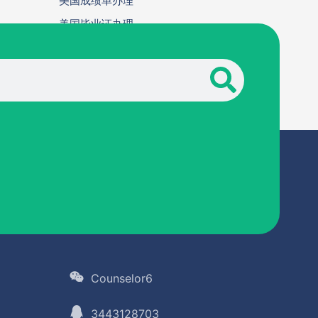
美国成绩单办理
美国毕业证办理
美国驾照办理
英国成绩单办理
英国毕业证办理
Counselor6
3443128703