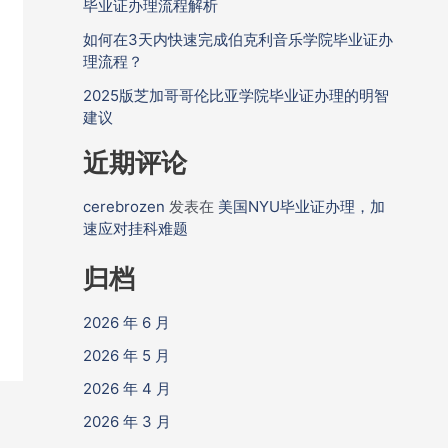
毕业证办理流程解析
如何在3天内快速完成伯克利音乐学院毕业证办
理流程？
2025版芝加哥哥伦比亚学院毕业证办理的明智
建议
近期评论
cerebrozen
发表在
美国NYU毕业证办理，加
速应对挂科难题
归档
2026 年 6 月
2026 年 5 月
2026 年 4 月
2026 年 3 月