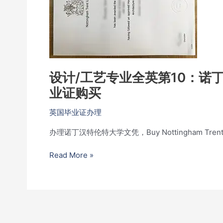
专
业
全
英
第
10：
设计/工艺专业全英第10：诺
诺
业证购买
丁
汉
英国毕业证办理
特
伦
办理诺丁汉特伦特大学文凭，Buy Nottingham Trent Univ
特
大
Read More »
学
文
凭
办
理|
英