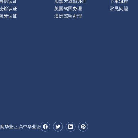
留信认证
加拿大驾照办理
下单流程
使馆认证
英国驾照办理
常见问题
海牙认证
澳洲驾照办理
F
T
L
P
学院毕业证,高中毕业证
a
w
i
i
c
i
n
n