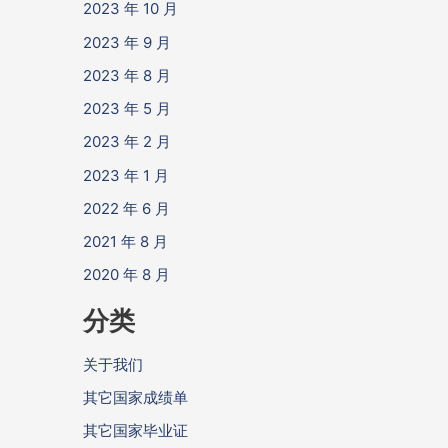
2023 年 10 月
2023 年 9 月
2023 年 8 月
2023 年 5 月
2023 年 2 月
2023 年 1 月
2022 年 6 月
2021 年 8 月
2020 年 8 月
分类
关于我们
其它国家成绩单
其它国家毕业证