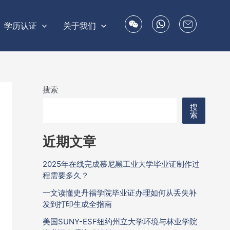
学历认证
关于我们
搜索
搜
索
近期文章
2025年在线完成慕尼黑工业大学毕业证制作过
程需要多久？
一文读懂史丹福学院毕业证办理如何从丢失补
发到打印生成全指南
美国SUNY-ESF纽约州立大学环境与林业学院