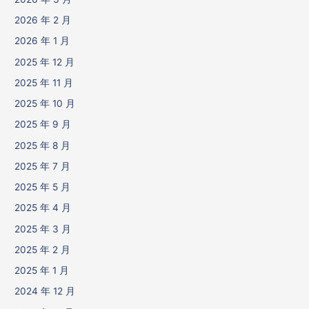
2026 年 2 月
2026 年 1 月
2025 年 12 月
2025 年 11 月
2025 年 10 月
2025 年 9 月
2025 年 8 月
2025 年 7 月
2025 年 5 月
2025 年 4 月
2025 年 3 月
2025 年 2 月
2025 年 1 月
2024 年 12 月