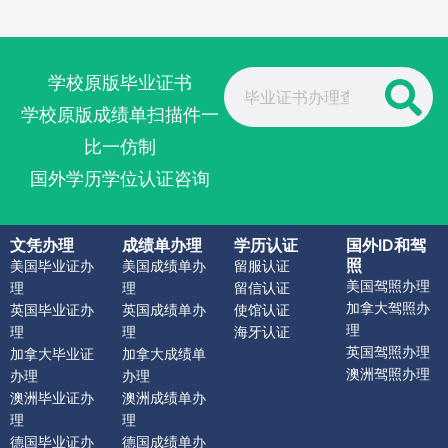
Search
学校原版毕业证书
学校原版成绩单扫描件一
比一仿制
国外学历学位认证咨询
文凭办理
成绩单办理
学历认证
国外ID和驾
照
美国毕业证办
美国成绩单办
留服认证
美国驾照办理
理
理
留信认证
加拿大驾照办
英国毕业证办
英国成绩单办
使馆认证
理
理
理
海牙认证
英国驾照办理
加拿大毕业证
加拿大成绩单
澳洲驾照办理
办理
办理
澳洲毕业证办
澳洲成绩单办
理
理
德国毕业证办
德国成绩单办