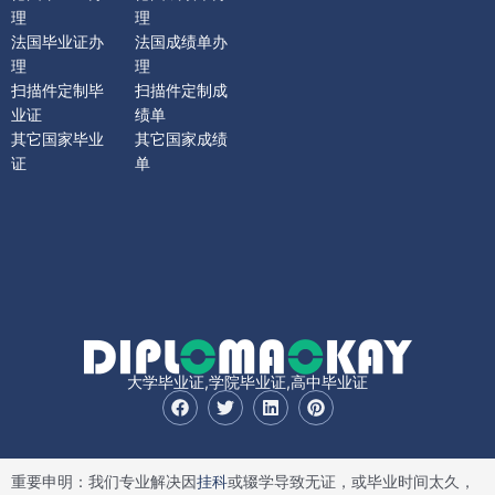
理
理
法国毕业证办
法国成绩单办
理
理
扫描件定制毕
扫描件定制成
业证
绩单
其它国家毕业
其它国家成绩
证
单
大学毕业证,学院毕业证,高中毕业证
F
T
L
P
a
w
i
i
c
i
n
n
e
t
k
t
b
t
e
e
重要申明：我们专业解决因
挂科
或辍学导致无证，或毕业时间太久，
o
e
d
r