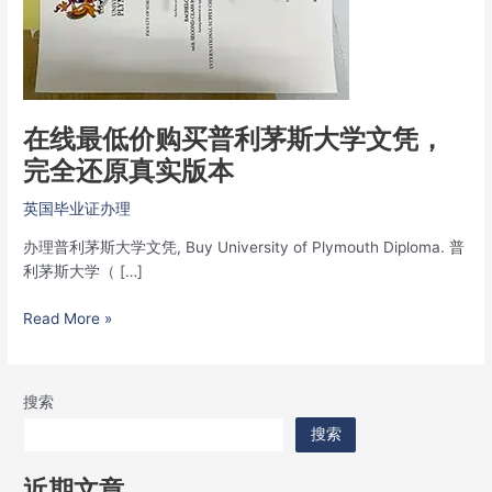
购
买
普
利
茅
斯
在线最低价购买普利茅斯大学文凭，
大
完全还原真实版本
学
文
英国毕业证办理
凭，
完
办理普利茅斯大学文凭, Buy University of Plymouth Diploma. 普
全
利茅斯大学（ […]
还
原
Read More »
真
实
版
搜索
本
搜索
近期文章