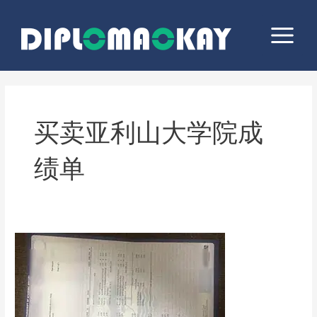
跳
Main
至
Menu
内
容
买卖亚利山大学院成
绩单
亚
历
山
大
学