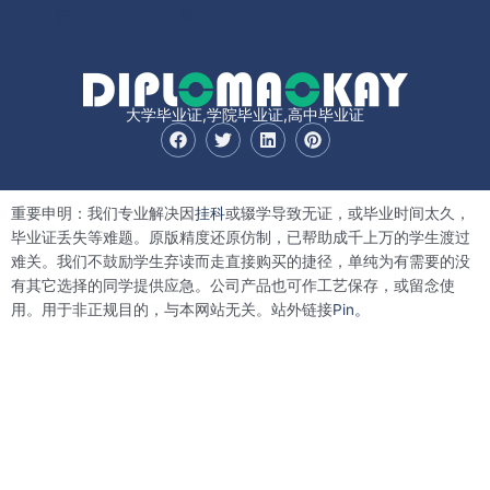
证
单
大学毕业证,学院毕业证,高中毕业证
F
T
L
P
a
w
i
i
c
i
n
n
e
t
k
t
b
t
e
e
重要申明：我们专业解决因
挂科
或辍学导致无证，或毕业时间太久，
o
e
d
r
o
r
i
e
毕业证丢失等难题。原版精度还原仿制，已帮助成千上万的学生渡过
k
n
s
难关。我们不鼓励学生弃读而走直接购买的捷径，单纯为有需要的没
t
有其它选择的同学提供应急。公司产品也可作工艺保存，或留念使
用。用于非正规目的，与本网站无关。站外链接
Pin。