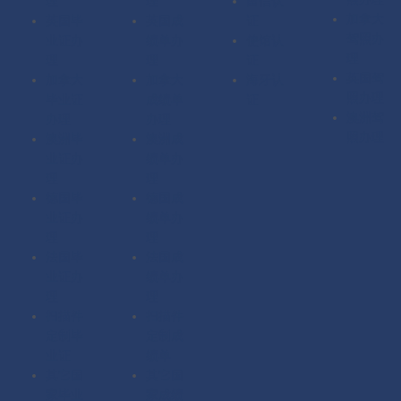
理
理
留信认
加拿大
英国毕
英国成
证
驾照办
业证办
绩单办
使馆认
理
理
理
证
英国驾
加拿大
加拿大
海牙认
照办理
毕业证
成绩单
证
澳洲驾
办理
办理
照办理
澳洲毕
澳洲成
业证办
绩单办
理
理
德国毕
德国成
业证办
绩单办
理
理
法国毕
法国成
业证办
绩单办
理
理
扫描件
扫描件
定制毕
定制成
业证
绩单
其它国
其它国
家毕业
家成绩