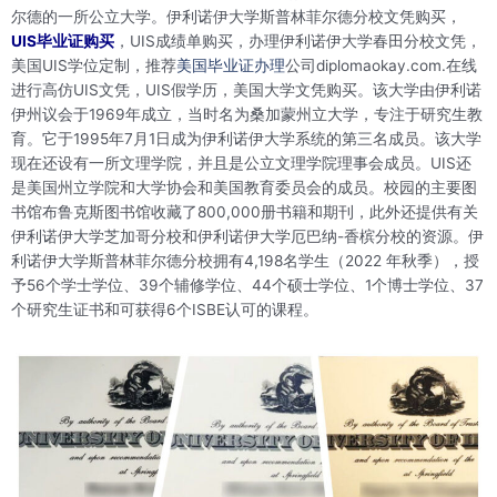
尔德的一所公立大学。伊利诺伊大学斯普林菲尔德分校文凭购买，
UIS毕业证购买
，UIS成绩单购买，办理伊利诺伊大学春田分校文凭，
美国UIS学位定制，推荐
美国毕业证办理
公司diplomaokay.com.在线
进行高仿UIS文凭，UIS假学历，美国大学文凭购买。该大学由伊利诺
伊州议会于1969年成立，当时名为桑加蒙州立大学，专注于研究生教
育。它于1995年7月1日成为伊利诺伊大学系统的第三名成员。该大学
现在还设有一所文理学院，并且是公立文理学院理事会成员。UIS还
是美国州立学院和大学协会和美国教育委员会的成员。校园的主要图
书馆布鲁克斯图书馆收藏了800,000册书籍和期刊，此外还提供有关
伊利诺伊大学芝加哥分校和伊利诺伊大学厄巴纳-香槟分校的资源。伊
利诺伊大学斯普林菲尔德分校拥有4,198名学生（2022 年秋季），授
予56个学士学位、39个辅修学位、44个硕士学位、1个博士学位、37
个研究生证书和可获得6个ISBE认可的课程。