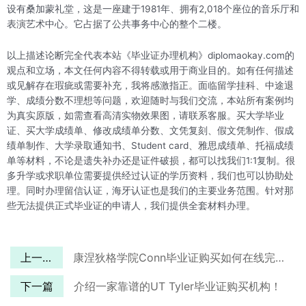
设有桑加蒙礼堂，这是一座建于1981年、拥有2,018个座位的音乐厅和
表演艺术中心。它占据了公共事务中心的整个二楼。
以上描述论断完全代表本站《毕业证办理机构》diplomaokay.com的
观点和立场，本文任何内容不得转载或用于商业目的。如有任何描述
或见解存在瑕疵或需要补充，我将感激指正。面临留学挂科、中途退
学、成绩分数不理想等问题，欢迎随时与我们交流，本站所有案例均
为真实原版，如需查看高清实物效果图，请联系客服。买大学毕业
证、买大学成绩单、修改成绩单分数、文凭复刻、假文凭制作、假成
绩单制作、大学录取通知书、Student card、雅思成绩单、托福成绩
单等材料，不论是遗失补办还是证件破损，都可以找我们1:1复制。很
多升学或求职单位需要提供经过认证的学历资料，我们也可以协助处
理。同时办理留信认证，海牙认证也是我们的主要业务范围。针对那
些无法提供正式毕业证的申请人，我们提供全套材料办理。
上一篇
康涅狄格学院Conn毕业证购买如何在线完成？
下一篇
介绍一家靠谱的UT Tyler毕业证购买机构！