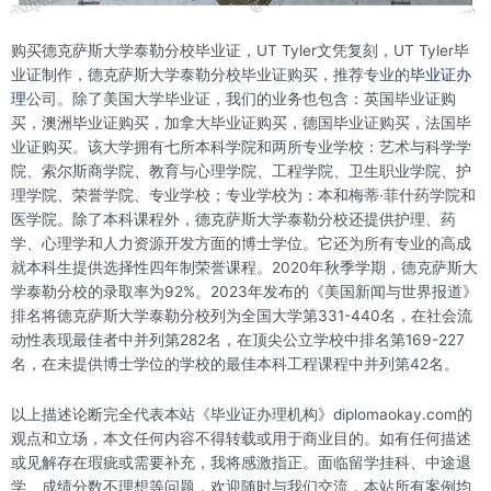
购买德克萨斯大学泰勒分校毕业证，UT Tyler文凭复刻，UT Tyler毕
业证制作，德克萨斯大学泰勒分校毕业证购买，推荐专业的
毕业证办
理
公司。除了美国大学毕业证，我们的业务也包含：英国毕业证购
买，澳洲毕业证购买，加拿大毕业证购买，德国毕业证购买，法国毕
业证购买。该大学拥有七所本科学院和两所专业学校：艺术与科学学
院、索尔斯商学院、教育与心理学院、工程学院、卫生职业学院、护
理学院、荣誉学院、专业学校；专业学校为：本和梅蒂·菲什药学院和
医学院。除了本科课程外，德克萨斯大学泰勒分校还提供护理、药
学、心理学和人力资源开发方面的博士学位。它还为所有专业的高成
就本科生提供选择性四年制荣誉课程。2020年秋季学期，德克萨斯大
学泰勒分校的录取率为92%。2023年发布的《美国新闻与世界报道》
排名将德克萨斯大学泰勒分校列为全国大学第331-440名，在社会流
动性表现最佳者中并列第282名，在顶尖公立学校中排名第169-227
名，在未提供博士学位的学校的最佳本科工程课程中并列第42名。
以上描述论断完全代表本站《毕业证办理机构》diplomaokay.com的
观点和立场，本文任何内容不得转载或用于商业目的。如有任何描述
或见解存在瑕疵或需要补充，我将感激指正。面临留学挂科、中途退
学、成绩分数不理想等问题，欢迎随时与我们交流，本站所有案例均