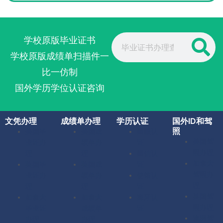
Search
学校原版毕业证书
学校原版成绩单扫描件一
比一仿制
国外学历学位认证咨询
文凭办理
成绩单办理
学历认证
国外ID和驾
照
美国毕
美国成
留服认
美国驾
业证办
绩单办
证
照办理
理
理
留信认
加拿大
英国毕
英国成
证
驾照办
业证办
绩单办
使馆认
理
理
理
证
英国驾
加拿大
加拿大
海牙认
照办理
毕业证
成绩单
证
澳洲驾
办理
办理