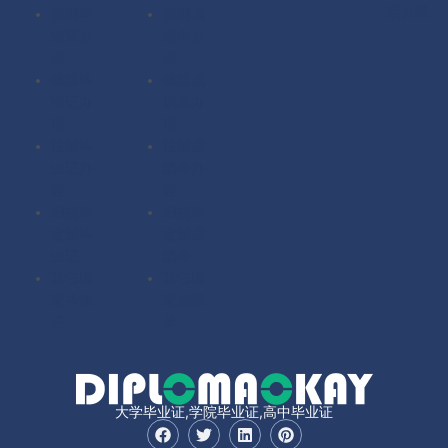
照办理
澳洲毕
澳洲成
业证办
绩单办
理
理
德国毕
德国成
业证办
绩单办
理
理
法国毕
法国成
业证办
绩单办
理
理
扫描件
扫描件
定制毕
定制成
业证
绩单
其它国
其它国
家毕业
家成绩
证
单
大学毕业证,学院毕业证,高中毕业证
F
T
L
P
a
w
i
i