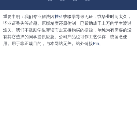
c
i
n
n
e
t
k
t
b
t
e
e
重要申明：我们专业解决因
挂科
或辍学导致无证，或毕业时间太久，
o
e
d
r
o
r
i
e
毕业证丢失等难题。原版精度还原仿制，已帮助成千上万的学生渡过
k
n
s
难关。我们不鼓励学生弃读而走直接购买的捷径，单纯为有需要的没
t
有其它选择的同学提供应急。公司产品也可作工艺保存，或留念使
用。用于非正规目的，与本网站无关。站外链接
Pin。