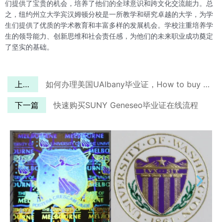
们提供了宝贵的机会，培养了他们的全球意识和跨文化交流能力。总
之，纽约州立大学宾汉姆顿分校是一所教学和研究卓越的大学，为学
生们提供了优质的学术教育和丰富多样的发展机会。学校注重培养学
生的领导能力、创新思维和社会责任感，为他们的未来职业成功奠定
了坚实的基础。
上一篇
如何办理美国UAlbany毕业证，How to buy a fake UAlbany degree？
下一篇
快速购买SUNY Geneseo毕业证在线流程