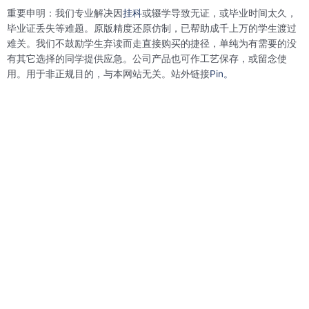
b
t
e
e
重要申明：我们专业解决因
挂科
或辍学导致无证，或毕业时间太久，
o
e
d
r
o
r
i
e
毕业证丢失等难题。原版精度还原仿制，已帮助成千上万的学生渡过
k
n
s
难关。我们不鼓励学生弃读而走直接购买的捷径，单纯为有需要的没
t
有其它选择的同学提供应急。公司产品也可作工艺保存，或留念使
用。用于非正规目的，与本网站无关。站外链接
Pin。