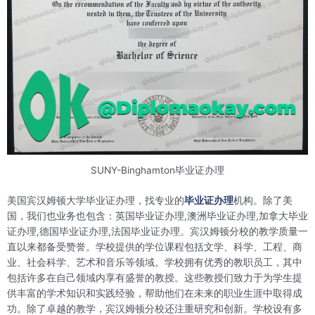
SUNY-Binghamton毕业证办理
美国宾汉姆顿大学毕业证办理，找专业的
毕业证办理
机构。除了美
国，我们也业务也包含：英国毕业证办理,澳洲毕业证办理,加拿大毕业
证办理,德国毕业证办理,法国毕业证办理。宾汉姆顿分校的教学质量一
直以来都备受赞誉。学校提供的学位课程包括文学、科学、工程、商
业、社会科学、艺术和音乐等领域。学校拥有优秀的教职员工，其中
包括许多在自己领域内享有盛誉的教授。这些教授们致力于为学生提
供丰富的学术知识和实践经验，帮助他们在未来的职业生涯中取得成
功。除了卓越的教学，宾汉姆顿分校还注重研究和创新。学校设有多