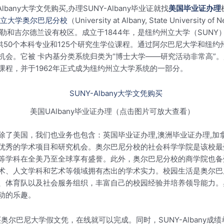
-Albany大学文凭购买,办理SUNY-Albany毕业证就找
美国毕业证办理
立大学奥尔巴尼分校
（University at Albany, State Unive
斯勒和吉尔德兰设有校区。成立于1844年，是纽约州立大学（SUN
提供50个本科专业和125个研究生学位课程。通过阿尔巴尼大学和纽约
机会。它被 卡内基分类系统归类为“博士大学——研究活动非常高”
程，并于1962年正式成为纽约州立大学系统的一部分。
美国UAlbany毕业证办理（点击图片可放大查看）
除了美国，我们也业务也包含：英国毕业证办理,澳洲毕业证办理,加
优秀的学术项目和研究机会。奥尔巴尼分校的社会科学学院是该校最
等学科在全美乃至全球享有盛誉。此外，奥尔巴尼分校的商学院也备
术、人文学科和艺术等领域拥有杰出的学术实力。校园生活是奥尔巴
、体育队以及社会服务组织，丰富自己的校园经验并培养领导能力。
动的乐趣。
购买奥尔巴尼大学假文凭，在线就可以完成。同时，SUNY-Alban