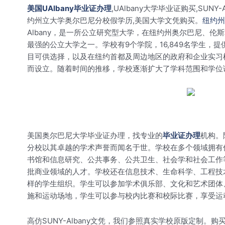
美国UAlbany毕业证办理
,UAlbany大学毕业证购买,SUNY
约州立大学奥尔巴尼分校假学历,美国大学文凭购买。
纽约州
Albany，是一所公立研究型大学，在纽约州奥尔巴尼、伦
最强的公立大学之一。学校有9个学院，16,849名学生，
目可供选择，以及在纽约首都及周边地区的政府和企业实习
而设立。随着时间的推移，学校逐渐扩大了学科范围和学位课
美国奥尔巴尼大学毕业证办理，找专业的
毕业证办理
机构。
分校以其卓越的学术声誉而闻名于世。学校在多个领域拥有
书馆和信息研究、公共事务、公共卫生、社会学和社会工作
批商业领域的人才。学校还在信息技术、生命科学、工程技
样的学生组织。学生可以参加学术俱乐部、文化和艺术团体
施和运动场地，学生可以参与校内比赛和校际比赛，享受运
高仿SUNY-Albany文凭，我们参照真实学校原版定制。