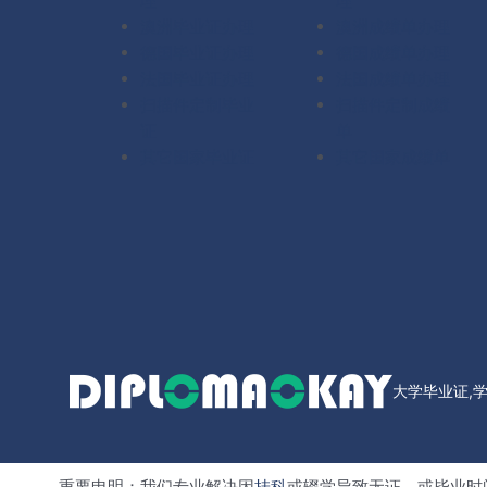
理
理
澳洲毕业证办理
澳洲成绩单办理
德国毕业证办理
德国成绩单办理
法国毕业证办理
法国成绩单办理
扫描件定制毕业
扫描件定制成绩
证
单
其它国家毕业证
其它国家成绩单
大学毕业证,
重要申明：我们专业解决因
挂科
或辍学导致无证，或毕业时