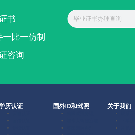
美国毕业证办理
购买SUNY Geneseo文凭
Search
证书
件一比一仿制
证咨询
学历认证
国外ID和驾照
关于我们
留服认证
美国驾照办理
联系我
留信认证
加拿大驾照办理
下单流
使馆认证
英国驾照办理
常见问