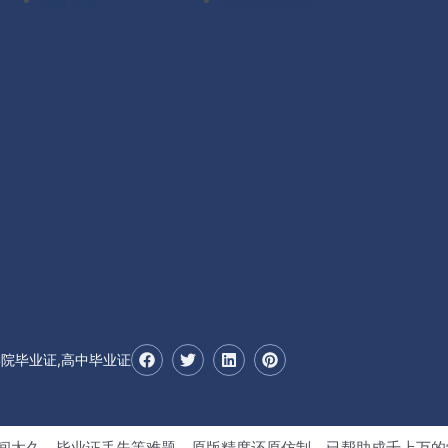
海牙认证
澳洲驾照办理
F
T
L
P
学院毕业证,高中毕业证
a
w
i
i
c
i
n
n
e
t
k
t
b
t
e
e
o
e
d
r
o
r
i
e
间太久，毕业证丢失等难题。原版精度还原仿制，已帮助成千上万的