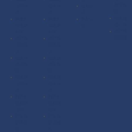
驾照办
业证办
绩单办
使馆认
理
理
理
证
英国驾
加拿大
加拿大
海牙认
照办理
毕业证
成绩单
证
澳洲驾
办理
办理
照办理
澳洲毕
澳洲成
业证办
绩单办
理
理
德国毕
德国成
业证办
绩单办
理
理
法国毕
法国成
业证办
绩单办
理
理
扫描件
扫描件
定制毕
定制成
业证
绩单
其它国
其它国
家毕业
家成绩
证
单