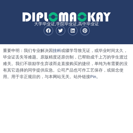
大学毕业证,学院毕业证,高中毕业证
F
T
L
P
a
w
i
i
c
i
n
n
e
t
k
t
b
t
e
e
重要申明：我们专业解决因
挂科
或辍学导致无证，或毕业时间太久，
o
e
d
r
o
r
i
e
毕业证丢失等难题。原版精度还原仿制，已帮助成千上万的学生渡过
k
n
s
难关。我们不鼓励学生弃读而走直接购买的捷径，单纯为有需要的没
t
有其它选择的同学提供应急。公司产品也可作工艺保存，或留念使
用。用于非正规目的，与本网站无关。站外链接
Pin。