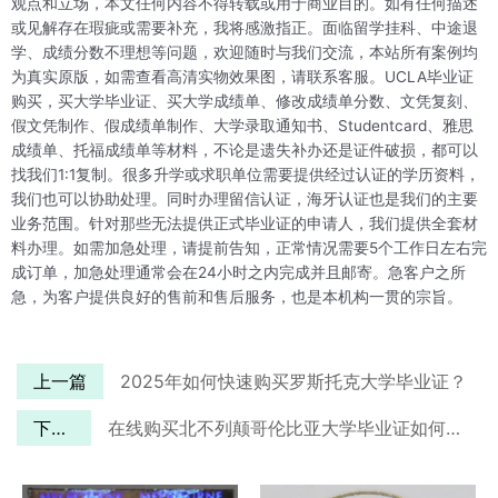
观点和立场，本文任何内容不得转载或用于商业目的。如有任何描述
或见解存在瑕疵或需要补充，我将感激指正。面临留学挂科、中途退
学、成绩分数不理想等问题，欢迎随时与我们交流，本站所有案例均
为真实原版，如需查看高清实物效果图，请联系客服。UCLA毕业证
购买，买大学毕业证、买大学成绩单、修改成绩单分数、文凭复刻、
假文凭制作、假成绩单制作、大学录取通知书、Studentcard、雅思
成绩单、托福成绩单等材料，不论是遗失补办还是证件破损，都可以
找我们1:1复制。很多升学或求职单位需要提供经过认证的学历资料，
我们也可以协助处理。同时办理留信认证，海牙认证也是我们的主要
业务范围。针对那些无法提供正式毕业证的申请人，我们提供全套材
料办理。如需加急处理，请提前告知，正常情况需要5个工作日左右完
成订单，加急处理通常会在24小时之内完成并且邮寄。急客户之所
急，为客户提供良好的售前和售后服务，也是本机构一贯的宗旨。
上一篇
2025年如何快速购买罗斯托克大学毕业证？
下一篇
在线购买北不列颠哥伦比亚大学毕业证如何保证100%还原？