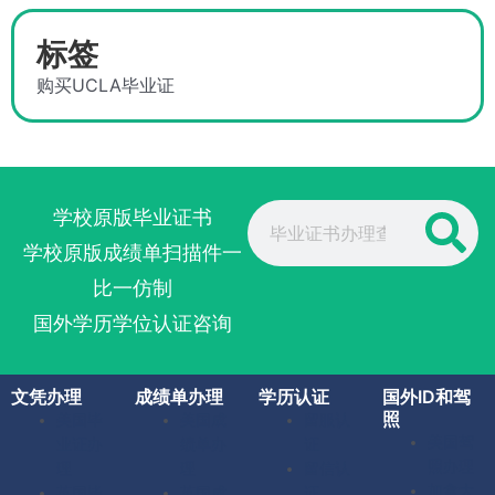
标签
购买UCLA毕业证
Search
学校原版毕业证书
学校原版成绩单扫描件一
比一仿制
国外学历学位认证咨询
文凭办理
成绩单办理
学历认证
国外ID和驾
照
美国毕
美国成
留服认
美国驾
业证办
绩单办
证
照办理
理
理
留信认
加拿大
英国毕
英国成
证