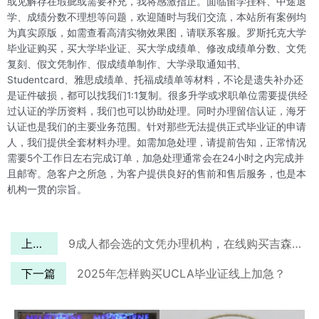
或见解存在瑕疵或需要补充，我将感激指正。面临留学挂科、中途退
学、成绩分数不理想等问题，欢迎随时与我们交流，本站所有案例均
为真实原版，如需查看高清实物效果图，请联系客服。罗斯托克大学
毕业证购买，买大学毕业证、买大学成绩单、修改成绩单分数、文凭
复刻、假文凭制作、假成绩单制作、大学录取通知书、
Studentcard、雅思成绩单、托福成绩单等材料，不论是遗失补办还
是证件破损，都可以找我们1:1复制。很多升学或求职单位需要提供经
过认证的学历资料，我们也可以协助处理。同时办理留信认证，海牙
认证也是我们的主要业务范围。针对那些无法提供正式毕业证的申请
人，我们提供全套材料办理。如需加急处理，请提前告知，正常情况
需要5个工作日左右完成订单，加急处理通常会在24小时之内完成并
且邮寄。急客户之所急，为客户提供良好的售前和售后服务，也是本
机构一贯的宗旨。
上一篇
9成人都会选的文凭办理机构，在线购买吉森大学毕业证教程！
下一篇
2025年怎样购买UCLA毕业证线上加急？