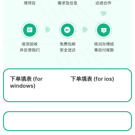
下单填表 (for
下单填表 (for ios)
windows)