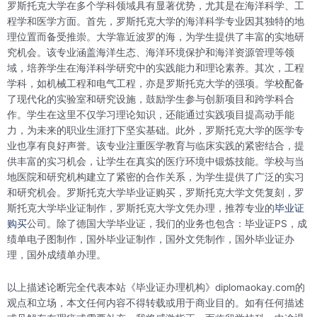
罗斯托克大学在多个学科领域具有显著优势，尤其是在海洋科学、工
程学和医学方面。首先，罗斯托克大学的海洋科学专业因其独特的地
理位置而备受推崇。大学靠近波罗的海，为学生提供了丰富的实地研
究机会。该专业涵盖海洋生态、海洋环境保护和海洋资源管理等领
域，培养学生在海洋科学研究中的实践能力和理论素养。其次，工程
学科，如机械工程和电气工程，亦是罗斯托克大学的强项。学校配备
了现代化的实验室和研究设施，鼓励学生参与创新项目和跨学科合
作。学生在这里不仅学习理论知识，还能通过实践项目提高动手能
力，为未来的职业生涯打下坚实基础。此外，罗斯托克大学的医学专
业也享有良好声誉。该专业注重医学教育与临床实践的紧密结合，提
供丰富的实习机会，让学生在真实的医疗环境中锻炼技能。学校与当
地医院和研究机构建立了紧密的合作关系，为学生提供了广泛的实习
和研究机会。罗斯托克大学毕业证购买，罗斯托克大学文凭复刻，罗
斯托克大学毕业证制作，罗斯托克大学文凭办理，推荐专业的
毕业证
购买
公司。除了德国大学毕业证，我们的业务也包含：毕业证PS，成
绩单电子图制作，国外毕业证制作，国外文凭制作，国外毕业证办
理，国外成绩单办理。
以上描述论断完全代表本站《毕业证办理机构》diplomaokay.com的
观点和立场，本文任何内容不得转载或用于商业目的。如有任何描述