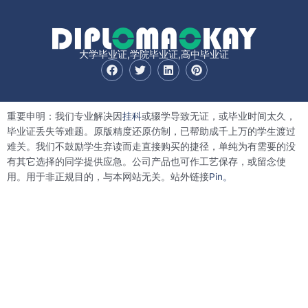
大学毕业证,学院毕业证,高中毕业证
F
T
L
P
a
w
i
i
c
i
n
n
e
t
k
t
b
t
e
e
重要申明：我们专业解决因
挂科
或辍学导致无证，或毕业时间太久，
o
e
d
r
o
r
i
e
毕业证丢失等难题。原版精度还原仿制，已帮助成千上万的学生渡过
k
n
s
难关。我们不鼓励学生弃读而走直接购买的捷径，单纯为有需要的没
t
有其它选择的同学提供应急。公司产品也可作工艺保存，或留念使
用。用于非正规目的，与本网站无关。站外链接
Pin。