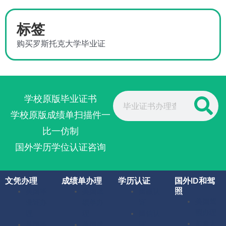
标签
购买罗斯托克大学毕业证
Search
学校原版毕业证书
学校原版成绩单扫描件一
比一仿制
国外学历学位认证咨询
文凭办理
成绩单办理
学历认证
国外ID和驾
照
美国毕
美国成
留服认
美国驾
业证办
绩单办
证
照办理
理
理
留信认
加拿大
英国毕
英国成
证