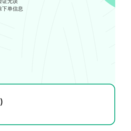
验证无误
除下单信息
)