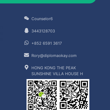
Counselor6
们
3443128703
程
题
+852 6591 3617
Rory@diplomaokay.com
HONG KONG THE PEAK
SUNSHINE VILLA HOUSE H