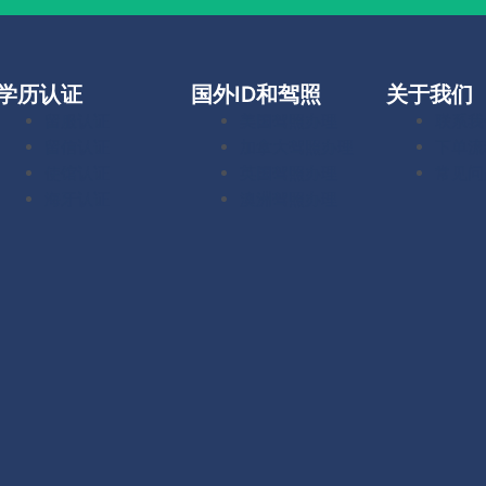
学历认证
国外ID和驾照
关于我们
留服认证
美国驾照办理
联系我
留信认证
加拿大驾照办理
下单流
使馆认证
英国驾照办理
常见问
海牙认证
澳洲驾照办理