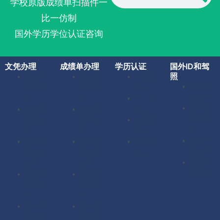
学校原版成绩单扫描件一
比一仿制
国外学历学位认证咨询
文凭办理
成绩单办理
学历认证
国外ID和驾
照
美国毕
美国成
留服认
美国驾
业证办
绩单办
证
照办理
理
理
留信认
加拿大
英国毕
英国成
证
驾照办
业证办
绩单办
使馆认
理
理
理
证
英国驾
加拿大
加拿大
海牙认
照办理
毕业证
成绩单
证
澳洲驾
办理
办理
照办理
澳洲毕
澳洲成
业证办
绩单办
理
理
德国毕
德国成
业证办
绩单办