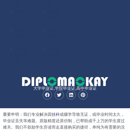
理
理
法国毕
法国成
业证办
绩单办
理
理
扫描件
扫描件
定制毕
定制成
业证
绩单
其它国
其它国
家毕业
家成绩
证
单
大学毕业证,学院毕业证,高中毕业证
F
T
L
P
a
w
i
i
c
i
n
n
e
t
k
t
b
t
e
e
重要申明：我们专业解决因
挂科
或辍学导致无证，或毕业时间太久，
o
e
d
r
o
r
i
e
毕业证丢失等难题。原版精度还原仿制，已帮助成千上万的学生渡过
k
n
s
难关。我们不鼓励学生弃读而走直接购买的捷径，单纯为有需要的没
t