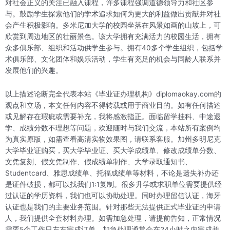
对社会正义的关注已融入课程，许多课程强调道德领导力和社区参
与。鼓励学生探索他们的学术追求如何为更大的利益做出贡献并对社
会产生积极影响。多米尼加大学的校园坐落在风景如画的山坡上，可
欣赏到周边地区的壮丽景色。该大学拥有充满活力的校园生活，拥有
众多俱乐部、组织和活动供学生参与。拥有40多个学生组织，包括学
术俱乐部、文化团体和娱乐活动，学生有充足的机会与同龄人联系并
发展他们的兴趣。
以上描述论断完全代表本站《毕业证办理机构》diplomaokay.com的
观点和立场，本文任何内容不得转载或用于商业目的。如有任何描述
或见解存在瑕疵或需要补充，我将感激指正。面临留学挂科、中途退
学、成绩分数不理想等问题，欢迎随时与我们交流，本站所有案例均
为真实原版，如需查看高清实物效果图，请联系客服。加州多明尼克
大学毕业证购买，买大学毕业证、买大学成绩单、修改成绩单分数、
文凭复刻、假文凭制作、假成绩单制作、大学录取通知书、
Studentcard、雅思成绩单、托福成绩单等材料，不论是遗失补办还
是证件破损，都可以找我们1:1复制。很多升学或求职单位需要提供经
过认证的学历资料，我们也可以协助处理。同时办理留信认证，海牙
认证也是我们的主要业务范围。针对那些无法提供正式毕业证的申请
人，我们提供全套材料办理。如需加急处理，请提前告知，正常情况
需要5个工作日左右完成订单，加急处理通常会在24小时之内完成并