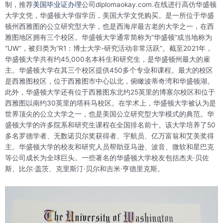
制，推荐
美国毕业证办理
公司diplomaokay.com.在线进行高仿华盛顿
大学文凭，华盛顿大学假学历，美国大学文凭购买。是一所位于华盛
顿州西雅图的公立研究型大学，也是西海岸最古老的大学之一，在西
雅图地区拥有三个校区。华盛顿大学通常简称为“华盛顿”或当地称为
“UW”，被归类为“R1：博士大学-研究活动非常活跃”。截至2021年，
华盛顿大学共有约45,000名本科生和研究生，是华盛顿州最大的雇
主。华盛顿大学在其三个校区提供450多个专业和课程。最大的校区
是西雅图校区，位于西雅图市中心以北，俯瞰波蒂奇湾和华盛顿湖。
此外，华盛顿大学还有位于西雅图东北约25英里的博塞尔校区和位于
西雅图以南约30英里的塔科马校区。在学术上，华盛顿大学被认为是
世界顶尖的公立大学之一，也是美国公立研究型大学模式的典范。华
盛顿大学的许多院系和研究生课程在全国排名前十。该大学培养了50
多名罗德学者、无数诺贝尔奖获得者、宇航员、亿万富翁和艾美奖得
主。华盛顿大学的校友和研究人员帮助亚马逊、波音、微软和星巴克
等公司成长为全球巨头。一些著名的华盛顿大学校友包括杰夫·贝佐
斯、比尔·盖茨、克里斯汀·贝尔和吉米·亨德里克斯。