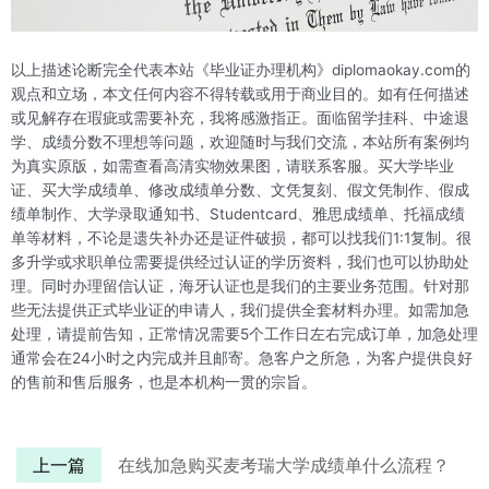
以上描述论断完全代表本站《毕业证办理机构》diplomaokay.com的
观点和立场，本文任何内容不得转载或用于商业目的。如有任何描述
或见解存在瑕疵或需要补充，我将感激指正。面临留学挂科、中途退
学、成绩分数不理想等问题，欢迎随时与我们交流，本站所有案例均
为真实原版，如需查看高清实物效果图，请联系客服。买大学毕业
证、买大学成绩单、修改成绩单分数、文凭复刻、假文凭制作、假成
绩单制作、大学录取通知书、Studentcard、雅思成绩单、托福成绩
单等材料，不论是遗失补办还是证件破损，都可以找我们1:1复制。很
多升学或求职单位需要提供经过认证的学历资料，我们也可以协助处
理。同时办理留信认证，海牙认证也是我们的主要业务范围。针对那
些无法提供正式毕业证的申请人，我们提供全套材料办理。如需加急
处理，请提前告知，正常情况需要5个工作日左右完成订单，加急处理
通常会在24小时之内完成并且邮寄。急客户之所急，为客户提供良好
的售前和售后服务，也是本机构一贯的宗旨。
上一篇
在线加急购买麦考瑞大学成绩单什么流程？