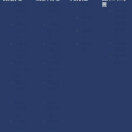
照
美国毕
美国成
留服认
美国驾
业证办
绩单办
证
照办理
理
理
留信认
加拿大
英国毕
英国成
证
驾照办
业证办
绩单办
使馆认
理
理
理
证
英国驾
加拿大
加拿大
海牙认
照办理
毕业证
成绩单
证
澳洲驾
办理
办理
照办理
澳洲毕
澳洲成
业证办
绩单办
理
理
德国毕
德国成
业证办
绩单办
理
理
法国毕
法国成
业证办
绩单办
理
理
扫描件
扫描件
定制毕
定制成