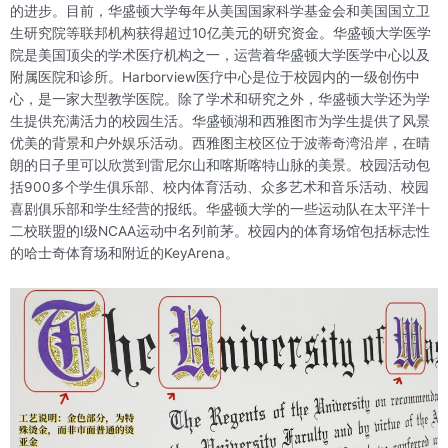
的进步。目前，华盛顿大学每年从美国国家科学基金会和美国国立卫
生研究院等联邦机构获得超过10亿美元的研究资金。华盛顿大学医学
院是美国顶尖的学术医疗机构之一，运营着华盛顿大学医学中心以及
附属医院和诊所。Harborview医疗中心是位于校园内的一级创伤中
心，是一家大型教学医院。除了学术和研究之外，华盛顿大学还为学
生提供充满活力的校园生活。华盛顿湖和西雅图市为学生提供了风景
优美的背景和户外娱乐活动。西雅图主校区位于波蒂奇湾沿岸，在晴
朗的日子里可以欣赏到雷尼尔山和喀斯喀特山脉的美景。校园活动包
括900多个学生俱乐部、校内体育活动、众多艺术和音乐活动、校园
喜剧俱乐部和学生经营的报纸。华盛顿大学的一些运动队在太平洋十
二校联盟的I级NCAA运动中名列前茅。校园内的体育场馆包括标志性
的哈士奇体育场和附近的KeyArena。