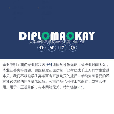
业证
绩单
其它国
其它国
家毕业
家成绩
证
单
大学毕业证,学院毕业证,高中毕业证
F
T
L
P
a
w
i
i
c
i
n
n
e
t
k
t
b
t
e
e
重要申明：我们专业解决因
挂科
或辍学导致无证，或毕业时间太久，
o
e
d
r
o
r
i
e
毕业证丢失等难题。原版精度还原仿制，已帮助成千上万的学生渡过
k
n
s
难关。我们不鼓励学生弃读而走直接购买的捷径，单纯为有需要的没
t
有其它选择的同学提供应急。公司产品也可作工艺保存，或留念使
用。用于非正规目的，与本网站无关。站外链接
Pin。