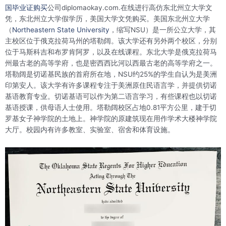
国毕业证购买
公司diplomaokay.com.在线进行高仿东北州立大学文
凭，东北州立大学假学历，美国大学文凭购买。美国东北州立大学
（
Northeastern State University
，缩写NSU）是一所公立大学，其
主校区位于俄克拉荷马州的塔勒阔。该大学还有另外两个校区，分别
位于马斯科吉和布罗肯阿罗，以及在线课程。东北大学是俄克拉荷马
州最古老的高等学府，也是密西西比河以西最古老的高等学府之一。
塔勒阔是切诺基民族的首府所在地，NSU约25%的学生自认为是美洲
印第安人。该大学有许多课程专注于美洲原住民语言学，并提供切诺
基语教育专业。切诺基语可以作为第二语言学习，有些课程也以切诺
基语授课，供母语人士使用。塔勒阔校区占地0.81平方公里，建于切
罗基女子神学院的土地上。神学院的原建筑现在用作学术大楼神学院
大厅。校园内有许多教室、实验室、宿舍和体育设施。