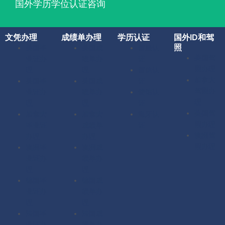
国外学历学位认证咨询
文凭办理
成绩单办理
学历认证
国外ID和驾
照
美国毕
美国成
留服认
美国驾
业证办
绩单办
证
照办理
理
理
留信认
加拿大
英国毕
英国成
证
驾照办
业证办
绩单办
使馆认
理
理
理
证
英国驾
加拿大
加拿大
海牙认
照办理
毕业证
成绩单
证
澳洲驾
办理
办理
照办理
澳洲毕
澳洲成
业证办
绩单办
理
理
德国毕
德国成
业证办
绩单办
理
理
法国毕
法国成
业证办
绩单办