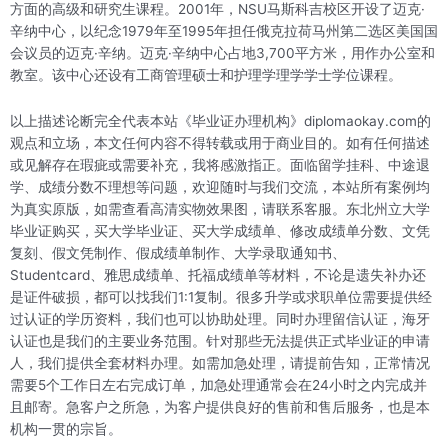
方面的高级和研究生课程。2001年，NSU马斯科吉校区开设了迈克·
辛纳中心，以纪念1979年至1995年担任俄克拉荷马州第二选区美国国
会议员的迈克·辛纳。迈克·辛纳中心占地3,700平方米，用作办公室和
教室。该中心还设有工商管理硕士和护理学理学学士学位课程。
以上描述论断完全代表本站《毕业证办理机构》diplomaokay.com的
观点和立场，本文任何内容不得转载或用于商业目的。如有任何描述
或见解存在瑕疵或需要补充，我将感激指正。面临留学挂科、中途退
学、成绩分数不理想等问题，欢迎随时与我们交流，本站所有案例均
为真实原版，如需查看高清实物效果图，请联系客服。东北州立大学
毕业证购买，买大学毕业证、买大学成绩单、修改成绩单分数、文凭
复刻、假文凭制作、假成绩单制作、大学录取通知书、
Studentcard、雅思成绩单、托福成绩单等材料，不论是遗失补办还
是证件破损，都可以找我们1:1复制。很多升学或求职单位需要提供经
过认证的学历资料，我们也可以协助处理。同时办理留信认证，海牙
认证也是我们的主要业务范围。针对那些无法提供正式毕业证的申请
人，我们提供全套材料办理。如需加急处理，请提前告知，正常情况
需要5个工作日左右完成订单，加急处理通常会在24小时之内完成并
且邮寄。急客户之所急，为客户提供良好的售前和售后服务，也是本
机构一贯的宗旨。