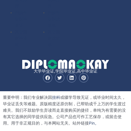
理
理
扫描件
扫描件
定制毕
定制成
业证
绩单
其它国
其它国
家毕业
家成绩
证
单
大学毕业证,学院毕业证,高中毕业证
F
T
L
P
a
w
i
i
c
i
n
n
e
t
k
t
b
t
e
e
重要申明：我们专业解决因
挂科
或辍学导致无证，或毕业时间太久，
o
e
d
r
o
r
i
e
毕业证丢失等难题。原版精度还原仿制，已帮助成千上万的学生渡过
k
n
s
难关。我们不鼓励学生弃读而走直接购买的捷径，单纯为有需要的没
t
有其它选择的同学提供应急。公司产品也可作工艺保存，或留念使
用。用于非正规目的，与本网站无关。站外链接
Pin。