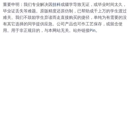
b
t
e
e
重要申明：我们专业解决因
挂科
或辍学导致无证，或毕业时间太久，
o
e
d
r
o
r
i
e
毕业证丢失等难题。原版精度还原仿制，已帮助成千上万的学生渡过
k
n
s
难关。我们不鼓励学生弃读而走直接购买的捷径，单纯为有需要的没
t
有其它选择的同学提供应急。公司产品也可作工艺保存，或留念使
用。用于非正规目的，与本网站无关。站外链接
Pin。