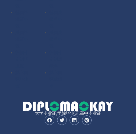
理
理
德国毕
德国成
业证办
绩单办
理
理
法国毕
法国成
业证办
绩单办
理
理
扫描件
扫描件
定制毕
定制成
业证
绩单
其它国
其它国
家毕业
家成绩
证
单
大学毕业证,学院毕业证,高中毕业证
F
T
L
P
a
w
i
i
c
i
n
n
e
t
k
t