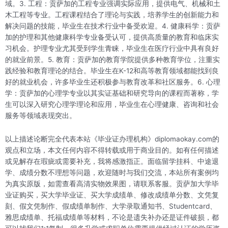
域。3. 工程：贡萨加的工程专业强调实际应用，提供电气、机械和土
木工程等专业。工程课程结合了理论与实践，培养学生的创新能力和
解决问题的技能，毕业生在技术行业中备受欢迎。4. 健康科学：贡萨
加的护理和其他健康科学专业备受认可，提供高质量的教育和临床实
习机会。护理专业尤其受到学生青睐，毕业生在医疗行业中具有良好
的就业前景。5. 教育：贡萨加的教育学院提供多种教育学位，注重实
践经验和教育理论的结合。毕业生在K-12和高等教育领域都能找到良
好的就业机会，许多毕业生还积极参与教育改革和社区服务。6. 心理
学：贡萨加的心理学专业以其实证基础和研究导向的课程而著称，学
生可以深入研究心理学理论和应用，毕业生在心理健康、咨询和社会
服务等领域表现突出。
以上描述论断完全代表本站《毕业证办理机构》diplomaokay.com的
观点和立场，本文任何内容不得转载或用于商业目的。如有任何描述
或见解存在瑕疵或需要补充，我将感激指正。面临留学挂科、中途退
学、成绩分数不理想等问题，欢迎随时与我们交流，本站所有案例均
为真实原版，如需查看高清实物效果图，请联系客服。贡萨加大学毕
业证购买，买大学毕业证、买大学成绩单、修改成绩单分数、文凭复
刻、假文凭制作、假成绩单制作、大学录取通知书、Studentcard、
雅思成绩单、托福成绩单等材料，不论是遗失补办还是证件破损，都