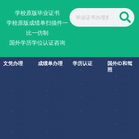
Search
学校原版毕业证书
学校原版成绩单扫描件一
比一仿制
国外学历学位认证咨询
文凭办理
成绩单办理
学历认证
国外ID和驾
照
美国毕
美国成
留服认
美国驾
业证办
绩单办
证
照办理
理
理
留信认
加拿大
英国毕
英国成
证
驾照办
业证办
绩单办
使馆认
理
理
理
证
英国驾
加拿大
加拿大
海牙认
照办理
毕业证
成绩单
证
澳洲驾
办理
办理
照办理
澳洲毕
澳洲成
业证办
绩单办