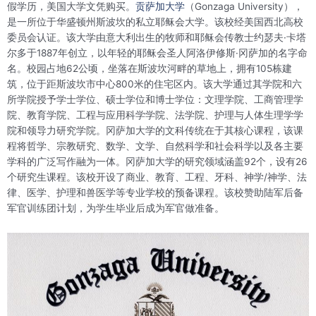
假学历，美国大学文凭购买。
贡萨加大学
（Gonzaga University），
是一所位于华盛顿州斯波坎的私立耶稣会大学。该校经美国西北高校
委员会认证。该大学由意大利出生的牧师和耶稣会传教士约瑟夫·卡塔
尔多于1887年创立，以年轻的耶稣会圣人阿洛伊修斯·冈萨加的名字命
名。校园占地62公顷，坐落在斯波坎河畔的草地上，拥有105栋建
筑，位于距斯波坎市中心800米的住宅区内。该大学通过其学院和六
所学院授予学士学位、硕士学位和博士学位：文理学院、工商管理学
院、教育学院、工程与应用科学学院、法学院、护理与人体生理学学
院和领导力研究学院。冈萨加大学的文科传统在于其核心课程，该课
程将哲学、宗教研究、数学、文学、自然科学和社会科学以及各主要
学科的广泛写作融为一体。冈萨加大学的研究领域涵盖92个，设有26
个研究生课程。该校开设了商业、教育、工程、牙科、神学/神学、法
律、医学、护理和兽医学等专业学校的预备课程。该校赞助陆军后备
军官训练团计划，为学生毕业后成为军官做准备。