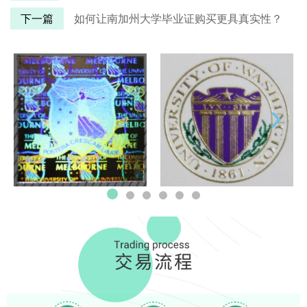
下一篇
如何让南加州大学毕业证购买更具真实性？