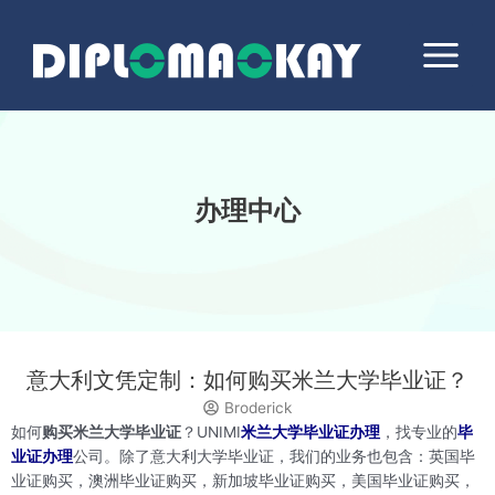
跳
Main
至
Menu
内
容
办理中心
意大利文凭定制：如何购买米兰大学毕业证？
Broderick
如何
购买米兰大学毕业证
？UNIMI
米兰大学毕业证办理
，找专业的
毕
业证办理
公司。除了意大利大学毕业证，我们的业务也包含：英国毕
业证购买，澳洲毕业证购买，新加坡毕业证购买，美国毕业证购买，