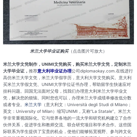
米兰大学毕业证购买
（点击图片可放大）
米兰大学文凭制作，UNIMI文凭购买，购买米兰大学文凭，定制米兰
大学毕业证，
推荐
意大利毕业证办理
公司diplomaokay.com.在线进行
高仿米兰大学文凭，米兰大学假学历，意大利大学文凭购买。意大利
买米兰大学假文凭、UNIMI大学学位证书办理，帮助留学生快速应对
挂科问题。回国无法面对父母，找我们办理意大利米兰大学毕业文
凭，解决您的烦恼。同时您也可以，办理米兰大学成绩单修改低分数
或者专业。
米兰大学
（意大利文：Università degli Studi di Milano；
英文：University of Milan）缩写UNIMI，又称”La Statale”。米兰大
学非常重视国际化。它与世界各地的一流大学和研究机构建立了合作
伙伴关系，促进学生和教师交流、联合研究项目和学术合作。这些国
际联系为学生提供了宝贵的机会，使他们能够拓宽视野、参与跨文化