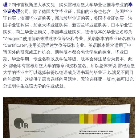
理
？制作雷根斯堡大学文凭，购买雷根斯堡大学毕业证推荐专业的
毕
业证办理
公司。除了德国大学毕业证，我们的业务也包含：英国毕业
证购买，澳洲毕业证购买，新加坡毕业证购买，美国毕业证购买，法
国毕业证购买，加拿大毕业证购买，新西兰毕业证购买，日本毕业证
购买，荷兰毕业证购买，泰国毕业证购买。德语版本的毕业证名称为
“Zeugnis”,使用德语来描述学位等级和专业。英语版本的毕业证名称为
“Certificate”,使用英语描述学位等级和专业。英语版本通常适用于申
请国外的研究或工作机会。两种版本都会包含学生的姓名、毕业日
期、毕业学期、专业名称以及学位等级。版本会标注是否为复本。此
外,都会印有雷根斯堡大学的徽章和授权签名。所以总体来说,雷根斯堡
大学的毕业生可以选择获得以德语或英语书写的毕业证,以满足不同目
的的需要。这提供了语言选择的灵活性。无论选择哪一版本,都可以充
分证明学生在该大学的学业成就。