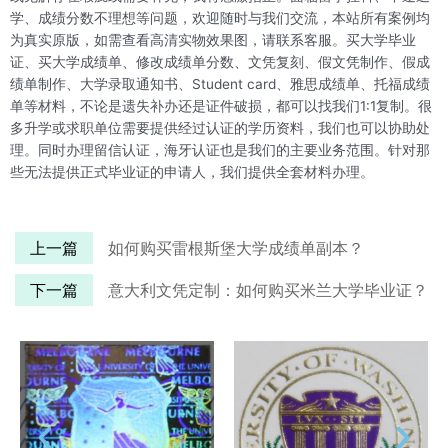
学、成绩分数不理想等问题，欢迎随时与我们交流，本站所有案例均
为真实原版，如需查看高清实物效果图，请联系客服。买大学毕业
证、买大学成绩单、修改成绩单分数、文凭复刻、假文凭制作、假成
绩单制作、大学录取通知书、Student card、雅思成绩单、托福成绩
单等材料，不论是遗失补办还是证件破损，都可以找我们1:1复制。很
多升学或求职单位需要提供经过认证的学历资料，我们也可以协助处
理。同时办理留信认证，海牙认证也是我们的主要业务范围。针对那
些无法提供正式毕业证的申请人，我们提供全套材料办理。
上一篇
如何购买雷根斯堡大学成绩单副本？
下一篇
意大利文凭定制：如何购买米兰大学毕业证？