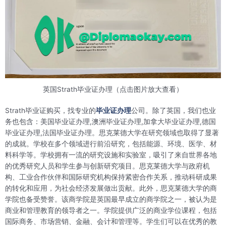
英国Strath毕业证办理（点击图片放大查看）
Strath毕业证购买，找专业的
毕业证办理
公司。除了英国，我们也业
务也包含：美国毕业证办理,澳洲毕业证办理,加拿大毕业证办理,德国
毕业证办理,法国毕业证办理。思克莱德大学在研究领域也取得了显著
的成就。学校在多个领域进行前沿研究，包括能源、环境、医学、材
料科学等。学校拥有一流的研究设施和实验室，吸引了来自世界各地
的优秀研究人员和学生参与创新研究项目。思克莱德大学与政府机
构、工业合作伙伴和国际研究机构保持紧密合作关系，推动科研成果
的转化和应用，为社会经济发展做出贡献。此外，思克莱德大学的商
学院也备受赞誉。该商学院是英国最早成立的商学院之一，被认为是
商业和管理教育的领导者之一。学院提供广泛的商业学位课程，包括
国际商务、市场营销、金融、会计和管理等。学生们可以在优秀的教