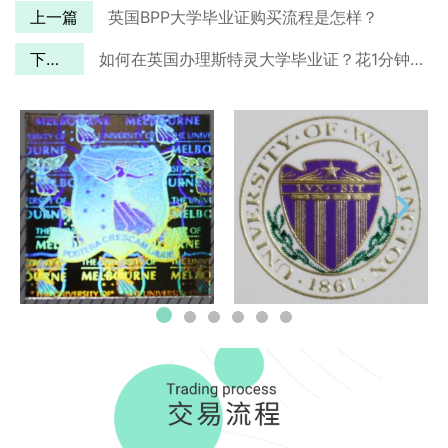
上一篇
英国BPP大学毕业证购买流程是怎样？
下一篇
如何在英国办理斯特灵大学毕业证？花1分钟时间了解一下