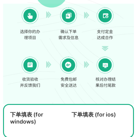
下单填表 (for
下单填表 (for ios)
windows)