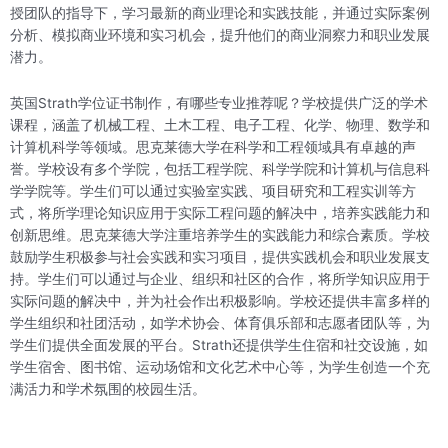
授团队的指导下，学习最新的商业理论和实践技能，并通过实际案例
分析、模拟商业环境和实习机会，提升他们的商业洞察力和职业发展
潜力。
英国Strath学位证书制作，有哪些专业推荐呢？学校提供广泛的学术
课程，涵盖了机械工程、土木工程、电子工程、化学、物理、数学和
计算机科学等领域。思克莱德大学在科学和工程领域具有卓越的声
誉。学校设有多个学院，包括工程学院、科学学院和计算机与信息科
学学院等。学生们可以通过实验室实践、项目研究和工程实训等方
式，将所学理论知识应用于实际工程问题的解决中，培养实践能力和
创新思维。思克莱德大学注重培养学生的实践能力和综合素质。学校
鼓励学生积极参与社会实践和实习项目，提供实践机会和职业发展支
持。学生们可以通过与企业、组织和社区的合作，将所学知识应用于
实际问题的解决中，并为社会作出积极影响。学校还提供丰富多样的
学生组织和社团活动，如学术协会、体育俱乐部和志愿者团队等，为
学生们提供全面发展的平台。Strath还提供学生住宿和社交设施，如
学生宿舍、图书馆、运动场馆和文化艺术中心等，为学生创造一个充
满活力和学术氛围的校园生活。