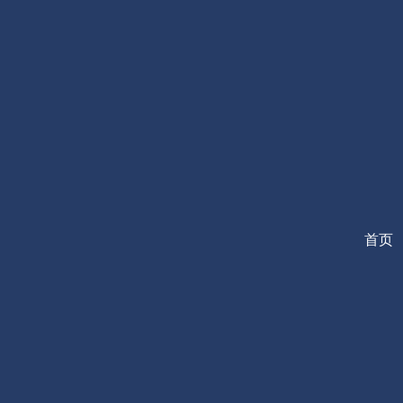
跳
至
内
容
首页