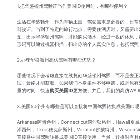
1.把华盛顿州驾驶证当作美国ID使用时，有哪些便利？
生活在华盛顿州，作为车辆王国，驾驶需求是必要的，日常出
驾驶证。当到了特定的旅行地点，需要住酒店时，又需要出
觉。出示华盛顿州驾照，才能购买酒水。经过一夜的休息，
形码可以通过机器扫描，扫出你的个人真实信息，包括驾照
2.办理华盛顿州高仿驾照有哪些优势？
哪些情况下会考虑直接在线复刻华盛顿州驾照，而不是去正
试，最终才能获取。如果我们本身条件不够申请，或是原有驾照
量的时间，快速
购买美国ID
更方便。并且，我们的高仿WA
3.美国50个州有哪些是可以直接将中国驾照转换成美国ID呢
Arkansas阿肯色州，Connecticut康涅狄格州，Hawaii夏
泽西州，Texas德克萨斯州，Vermont佛蒙特州，Wis
直接将中国驾照转换成美国ID直接使用，当然，转换时有