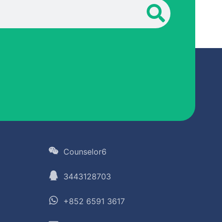
Counselor6
3443128703
+852 6591 3617