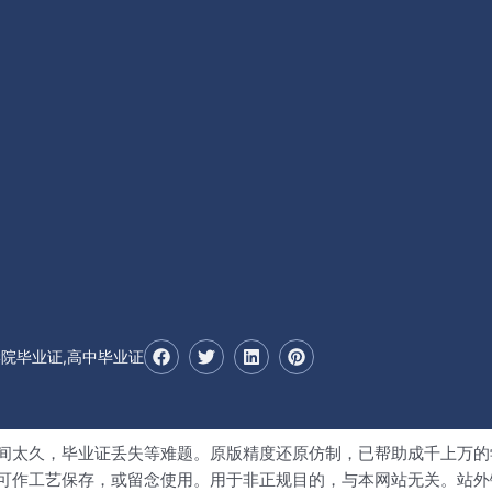
F
T
L
P
学院毕业证,高中毕业证
a
w
i
i
c
i
n
n
e
t
k
t
b
t
e
e
o
e
d
r
o
r
i
e
间太久，毕业证丢失等难题。原版精度还原仿制，已帮助成千上万的
k
n
s
可作工艺保存，或留念使用。用于非正规目的，与本网站无关。站外
t