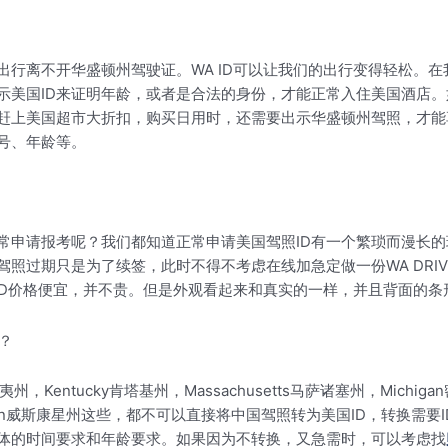
行离不开华盛顿州驾驶证。WA ID可以让我们的出行变得轻松。
示美国ID来证明年龄，或者是合法的身份，才能正常入住美国酒店
赶上美国超市大折扣，购买日用时，还需要出示华盛顿州驾照，才能
号、年龄等。
常申请报考呢？我们都知道正常申请美国驾照ID有一个繁琐而漫长
过期只是为了续签，此时不得不考虑在线加急定做一份WA DRIVER
 ID价格便宜，并不贵。但是外观看起来和真实的一样，并且背面的
？
威夷州，Kentucky肯塔基州，Massachusetts马萨诸塞州，Michiga
consin威斯康星州这些，都不可以直接将中国驾照转为美国ID，转换
具体的时间要求和年龄要求。如果因为不转换，又急需时，可以考虑找