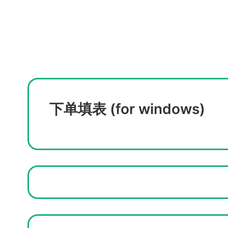
下单填表 (for windows)