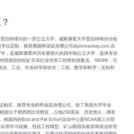
证？
att）是位于威斯康星州普拉特维尔的一所公立大学。威斯康星大学普拉特维尔分校
校学位定制，推荐
美国毕业证办理
公司diplomaokay.com.在
867年，是威斯康星州历史最悠久的四年制公立大学，提供专业
星州西南部的铅矿开采行业培养工程师和测量员。1909年，它
生：商业、工业、生命科学和农业；工程、数学和科学；文科和
毕业证购买，推荐专业的
毕业证办理
公司。除了美国大学毕业
t校园位于密西西比河附近，占地258英亩，历史悠久，拥有
ob and Pat Schuh运动中心是NCAA第三分部
多个应用学习设施，包括工程模型、矿山模拟实验室和农业研究
程和15个国家的留学项目。它通过交流和研究伙伴关系接待国际