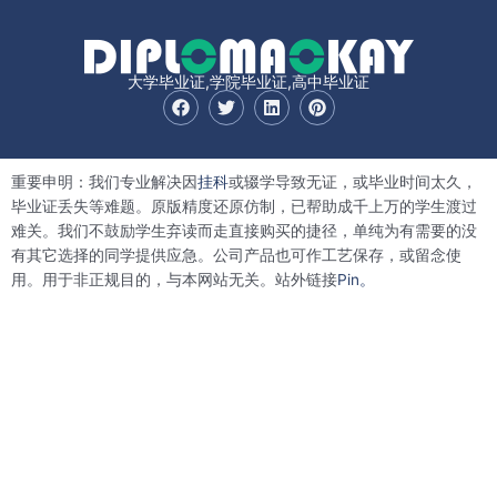
大学毕业证,学院毕业证,高中毕业证
F
T
L
P
a
w
i
i
c
i
n
n
e
t
k
t
b
t
e
e
重要申明：我们专业解决因
挂科
或辍学导致无证，或毕业时间太久，
o
e
d
r
o
r
i
e
毕业证丢失等难题。原版精度还原仿制，已帮助成千上万的学生渡过
k
n
s
难关。我们不鼓励学生弃读而走直接购买的捷径，单纯为有需要的没
t
有其它选择的同学提供应急。公司产品也可作工艺保存，或留念使
用。用于非正规目的，与本网站无关。站外链接
Pin。