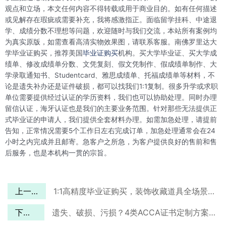
观点和立场，本文任何内容不得转载或用于商业目的。如有任何描述
或见解存在瑕疵或需要补充，我将感激指正。面临留学挂科、中途退
学、成绩分数不理想等问题，欢迎随时与我们交流，本站所有案例均
为真实原版，如需查看高清实物效果图，请联系客服。南佛罗里达大
学毕业证购买，推荐美国
毕业证购买
机构。买大学毕业证、买大学成
绩单、修改成绩单分数、文凭复刻、假文凭制作、假成绩单制作、大
学录取通知书、Studentcard、雅思成绩单、托福成绩单等材料，不
论是遗失补办还是证件破损，都可以找我们1:1复制。很多升学或求职
单位需要提供经过认证的学历资料，我们也可以协助处理。同时办理
留信认证，海牙认证也是我们的主要业务范围。针对那些无法提供正
式毕业证的申请人，我们提供全套材料办理。如需加急处理，请提前
告知，正常情况需要5个工作日左右完成订单，加急处理通常会在24
小时之内完成并且邮寄。急客户之所急，为客户提供良好的售前和售
后服务，也是本机构一贯的宗旨。
上一篇
1:1高精度毕业证购买，装饰收藏道具全场景适配
下一篇
遗失、破损、污损？4类ACCA证书定制方案全覆盖