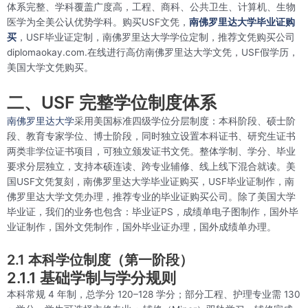
体系完整、学科覆盖广度高，工程、商科、公共卫生、计算机、生物
医学为全美公认优势学科。购买USF文凭，
南佛罗里达大学毕业证购
买
，USF毕业证定制，南佛罗里达大学学位定制，推荐文凭购买公司
diplomaokay.com.在线进行高仿南佛罗里达大学文凭，USF假学历，
美国大学文凭购买。
二、USF 完整学位制度体系
南佛罗里达大学
采用美国标准四级学位分层制度：本科阶段、硕士阶
段、教育专家学位、博士阶段，同时独立设置本科证书、研究生证书
两类非学位证书项目，可独立颁发证书文凭。整体学制、学分、毕业
要求分层独立，支持本硕连读、跨专业辅修、线上线下混合就读。美
国USF文凭复刻，南佛罗里达大学毕业证购买，USF毕业证制作，南
佛罗里达大学文凭办理，推荐专业的毕业证购买公司。除了美国大学
毕业证，我们的业务也包含：毕业证PS，成绩单电子图制作，国外毕
业证制作，国外文凭制作，国外毕业证办理，国外成绩单办理。
2.1 本科学位制度（第一阶段）
2.1.1 基础学制与学分规则
本科常规 4 年制，总学分 120–128 学分；部分工程、护理专业需 130