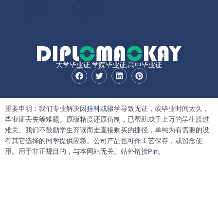
家毕业
家成绩
证
单
大学毕业证,学院毕业证,高中毕业证
F
T
L
P
a
w
i
i
c
i
n
n
e
t
k
t
b
t
e
e
重要申明：我们专业解决因
挂科
或辍学导致无证，或毕业时间太久，
o
e
d
r
o
r
i
e
毕业证丢失等难题。原版精度还原仿制，已帮助成千上万的学生渡过
k
n
s
难关。我们不鼓励学生弃读而走直接购买的捷径，单纯为有需要的没
t
有其它选择的同学提供应急。公司产品也可作工艺保存，或留念使
用。用于非正规目的，与本网站无关。站外链接
Pin。