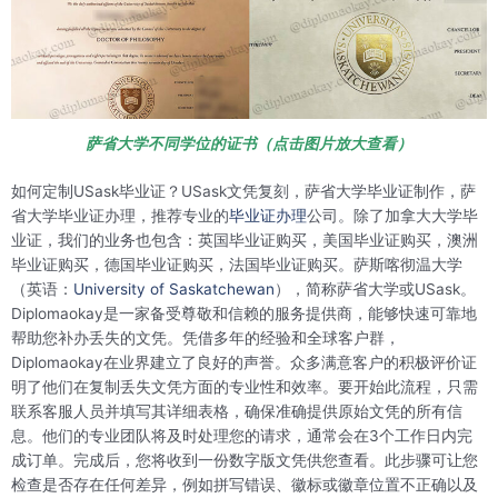
萨省大学不同学位的证书（点击图片放大查看）
如何定制USask毕业证？USask文凭复刻，萨省大学毕业证制作，萨
省大学毕业证办理，推荐专业的
毕业证办理
公司。除了加拿大大学毕
业证，我们的业务也包含：英国毕业证购买，美国毕业证购买，澳洲
毕业证购买，德国毕业证购买，法国毕业证购买。萨斯喀彻温大学
（英语：
University of Saskatchewan
），简称萨省大学或USask。
Diplomaokay是一家备受尊敬和信赖的服务提供商，能够快速可靠地
帮助您补办丢失的文凭。凭借多年的经验和全球客户群，
Diplomaokay在业界建立了良好的声誉。众多满意客户的积极评价证
明了他们在复制丢失文凭方面的专业性和效率。要开始此流程，只需
联系客服人员并填写其详细表格，确保准确提供原始文凭的所有信
息。他们的专业团队将及时处理您的请求，通常会在3个工作日内完
成订单。完成后，您将收到一份数字版文凭供您查看。此步骤可让您
检查是否存在任何差异，例如拼写错误、徽标或徽章位置不正确以及