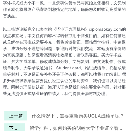
字体样式或大小不一致。一旦您确认复制品与原始文凭相符，文凭制
作者就会将最终产品寄送到您指定的地址，确保您及时收到高质量的
替换品。
以上描述论断完全代表本站《毕业证办理机构》diplomaokay.com的
观点和立场，本文任何内容不得转载或用于商业目的。如有任何描述
或见解存在瑕疵或需要补充，我将感激指正。面临留学挂科、中途退
学、成绩分数不理想等问题，欢迎随时与我们交流，本站所有案例均
为真实原版，如需查看高清实物效果图，请联系客服。买大学毕业
证、买大学成绩单、修改成绩单分数、文凭复刻、假文凭制作、假成
绩单制作、大学录取通知书、Student card、雅思成绩单、托福成绩
单等材料，不论是遗失补办还是证件破损，都可以找我们1:1复制。很
多升学或求职单位需要提供经过认证的学历资料，我们也可以协助处
理。同时办理留信认证，海牙认证也是我们的主要业务范围。针对那
些无法提供正式毕业证的申请人，我们提供全套材料办理。
上一篇
什么情况下，需要重新购买UCLA成绩单呢？
下一篇
留学挂科，如何购买伯明翰大学毕业证？看完就知道了