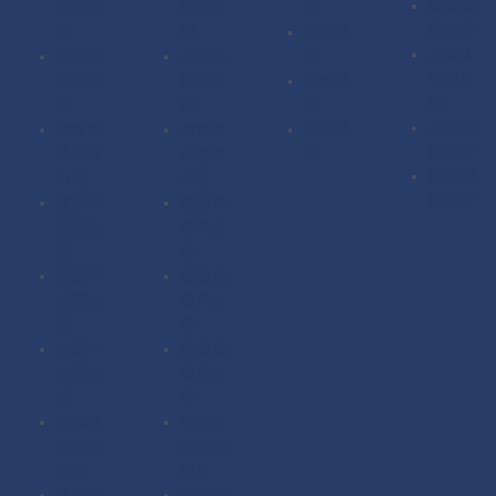
美国驾
业证办
绩单办
证
照办理
理
理
留信认
加拿大
英国毕
英国成
证
驾照办
业证办
绩单办
使馆认
理
理
理
证
英国驾
加拿大
加拿大
海牙认
照办理
毕业证
成绩单
证
澳洲驾
办理
办理
照办理
澳洲毕
澳洲成
业证办
绩单办
理
理
德国毕
德国成
业证办
绩单办
理
理
法国毕
法国成
业证办
绩单办
理
理
扫描件
扫描件
定制毕
定制成
业证
绩单
其它国
其它国