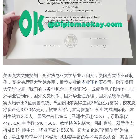
美国宾大文凭复刻，宾夕法尼亚大学毕业证购买，美国宾大毕业证制
作，宾夕法尼亚大学凭办理，推荐专业的
毕业证购买
公司。除了美国
大学毕业证，我们的业务也包含：毕业证PS，成绩单电子图制作，国
外毕业证制作，国外文凭制作，国外毕业证办理，国外成绩单办理。
宾大培养出3位美国总统、8位诺贝尔奖得主及36位亿万富翁，校友总
净资产达3670亿美元，被誉为“亿万富翁摇篮”‌。学生构成国际化，本
科生约11,250人，国际生占比19%（亚洲生源超40%），录取率仅
4%，SAT中位数1510-1560‌。教学特色包括大一强制住校、双学位支
持及8:1的师生比，毕业率高达85.8%‌。宾大文化以“坚韧创新”为核
心，学生常称“24小时不够用”以形容丰富的学术与实践机会，其吉祥