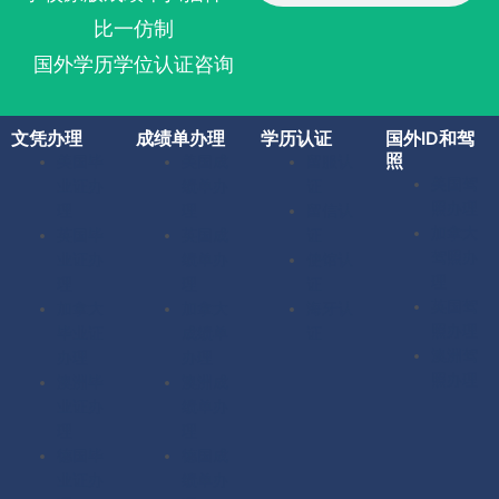
比一仿制
国外学历学位认证咨询
文凭办理
成绩单办理
学历认证
国外ID和驾
照
美国毕
美国成
留服认
美国驾
业证办
绩单办
证
照办理
理
理
留信认
加拿大
英国毕
英国成
证
驾照办
业证办
绩单办
使馆认
理
理
理
证
英国驾
加拿大
加拿大
海牙认
照办理
毕业证
成绩单
证
澳洲驾
办理
办理
照办理
澳洲毕
澳洲成
业证办
绩单办
理
理
德国毕
德国成
业证办
绩单办