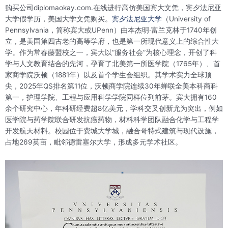
购买公司diplomaokay.com.在线进行高仿美国宾大文凭，宾夕法尼亚
大学假学历，美国大学文凭购买。
宾夕法尼亚大学
（University of
Pennsylvania，简称宾大或UPenn）由本杰明·富兰克林于1740年创
立，是美国第四古老的高等学府，也是第一所现代意义上的综合性大
学‌。作为常春藤盟校之一，宾大以“服务社会”为核心理念，开创了科
学与人文教育结合的先河，孕育了北美第一所医学院（1765年）、首
家商学院沃顿（1881年）以及首个学生会组织‌。其学术实力全球顶
尖，2025年QS排名第11位，沃顿商学院连续30年蝉联全美本科商科
第一，护理学院、工程与应用科学学院同样位列前茅‌。宾大拥有160
余个研究中心，年科研经费超8亿美元，学科交叉创新尤为突出，例如
医学院与药学院联合研发抗癌药物，材料科学团队融合化学与工程学
开发航天材料‌。校园位于费城大学城，融合哥特式建筑与现代设施，
占地269英亩，毗邻德雷塞尔大学，形成多元学术社区‌。