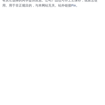
有其它选择的同学提供应急。公司产品也可作工艺保存，或留念使
用。用于非正规目的，与本网站无关。站外链接
Pin。