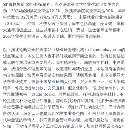
物“贵格教徒”象征开拓精神‌。宾夕法尼亚大学毕业生就业竞争力强
劲，2024届全职就业率达72.2%，沃顿商学院就业率高达99%，年薪
中位数10.02万美元（约72.4万人民币）‌。主要就业行业为金融服务
（34.8%）、咨询、科技及医疗保健，雇主包括高盛、麦肯锡、摩根
大通等顶级企业‌。就业城市集中在纽约、费城、波士顿等国际都市，
20%毕业生选择深造，多进入哈佛、斯坦福等顶尖院校。
以上描述论断完全代表本站《毕业证办理机构》diplomaokay.com的
观点和立场，本文任何内容不得转载或用于商业目的。如有任何描述
或见解存在瑕疵或需要补充，我将感激指正。面临留学挂科、中途退
学、成绩分数不理想等问题，欢迎随时与我们交流，本站所有案例均
为真实原版，如需查看高清实物效果图，请联系客服。宾夕法尼亚大
学毕业证购买，推荐
美国毕业证购买
机构。买大学毕业证、买大学成
绩单、修改成绩单分数、文凭复刻、假文凭制作、假成绩单制作、大
学录取通知书、Studentcard、雅思成绩单、托福成绩单等材料，不
论是遗失补办还是证件破损，都可以找我们1:1复制。很多升学或求职
单位需要提供经过认证的学历资料，我们也可以协助处理。同时办理
留信认证，海牙认证也是我们的主要业务范围。针对那些无法提供正
式毕业证的申请人，我们提供全套材料办理。如需加急处理，请提前
告知，正常情况需要5个工作日左右完成订单，加急处理通常会在24