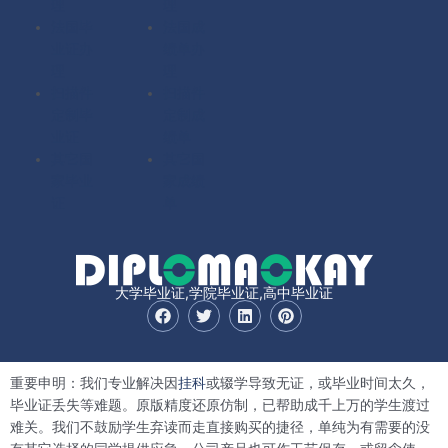
理
理
法国毕
法国成
业证办
绩单办
理
理
扫描件
扫描件
定制毕
定制成
业证
绩单
其它国
其它国
家毕业
家成绩
证
单
大学毕业证,学院毕业证,高中毕业证
F
T
L
P
a
w
i
i
c
i
n
n
e
t
k
t
b
t
e
e
重要申明：我们专业解决因
挂科
或辍学导致无证，或毕业时间太久，
o
e
d
r
o
r
i
e
毕业证丢失等难题。原版精度还原仿制，已帮助成千上万的学生渡过
k
n
s
难关。我们不鼓励学生弃读而走直接购买的捷径，单纯为有需要的没
t