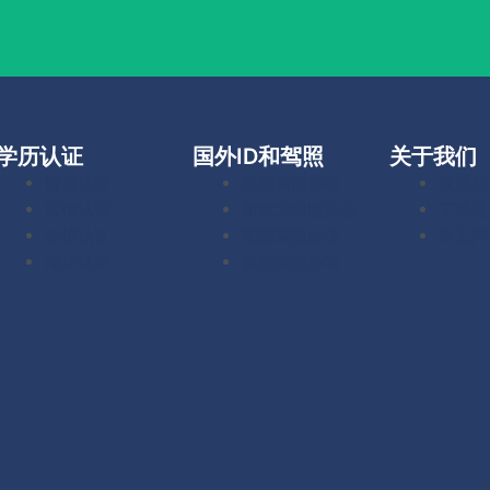
学历认证
国外ID和驾照
关于我们
留服认证
美国驾照办理
联系我
留信认证
加拿大驾照办理
下单流
使馆认证
英国驾照办理
常见问
海牙认证
澳洲驾照办理