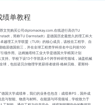
成绩单教程
凭购买公司diplomaokay.com.在线进行高仿TU
mstadt，简称TU Darmstadt）是德国历史最悠久的理工科大
所卓越理工大学联盟（TU9）的核心成员，该校在工程学、自
期稳居德国前三，并在全球工程类学科排名中位列前100
挥引领作用。达姆施塔特工业大学是德国大学精英计划
供强大支持。学校下设13个学部及4个跨学科研究领域，涵盖机械
球，包括诺贝尔物理学奖获得者彼得·格林贝格、霍斯特·
除了德国大学成绩单，我们的业务也包含：成绩单PS，国外成
信息与智能、物质与材料。在能源与环境领域，学校致力于
人工智能、通信工程与信息安全，研究智能网络中的数据安