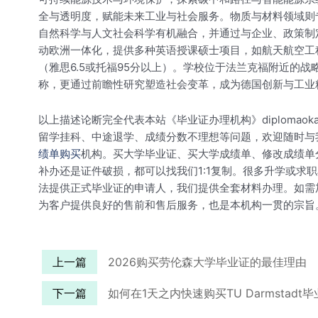
全与透明度，赋能未来工业与社会服务。物质与材料领域则
自然科学与人文社会科学有机融合，并通过与企业、政策制定者
动欧洲一体化，提供多种英语授课硕士项目，如航天航空工
（雅思6.5或托福95分以上）。学校位于法兰克福附近的
称，更通过前瞻性研究塑造社会变革，成为德国创新与工业
以上描述论断完全代表本站《毕业证办理机构》diploma
留学挂科、中途退学、成绩分数不理想等问题，欢迎随时与
绩单购买
机构。买大学毕业证、买大学成绩单、修改成绩单分
补办还是证件破损，都可以找我们1:1复制。很多升学或
法提供正式毕业证的申请人，我们提供全套材料办理。如需
为客户提供良好的售前和售后服务，也是本机构一贯的宗旨
上一篇
2026购买劳伦森大学毕业证的最佳理由
下一篇
如何在1天之内快速购买TU Darmstadt