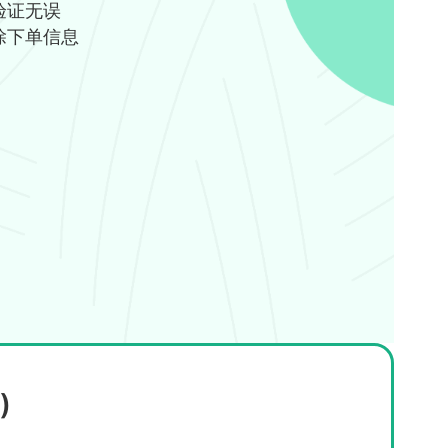
验证无误
除下单信息
)