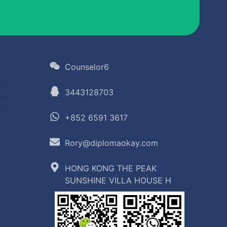
Counselor6
们
3443128703
程
题
+852 6591 3617
Rory@diplomaokay.com
HONG KONG THE PEAK
SUNSHINE VILLA HOUSE H