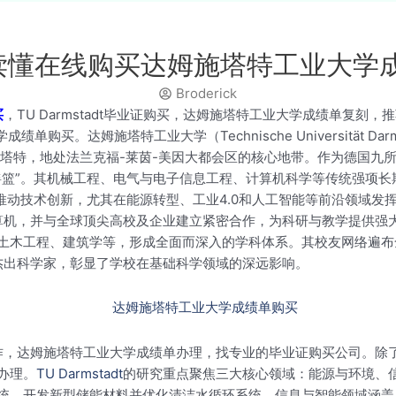
读懂在线购买达姆施塔特工业大学
Broderick
买
，TU Darmstadt毕业证购买，达姆施塔特工业大学成绩单复刻，推荐文
购买。达姆施塔特工业大学（Technische Universität Dar
施塔特，地处法兰克福-莱茵-美因大都会区的核心地带。作为德国九
篮”。其机械工程、电气与电子信息工程、计算机科学等传统强项长
推动技术创新，尤其在能源转型、工业4.0和人工智能等前沿领域发
有世界级超级计算机，并与全球顶尖高校及企业建立紧密合作，为科研与教学提
土木工程、建筑学等，形成全面而深入的学科体系。其校友网络遍布全
杰出科学家，彰显了学校在基础科学领域的深远影响。
绩单制作，达姆施塔特工业大学成绩单办理，找专业的毕业证购买公司。
办理。
TU Darmstadt
的研究重点聚焦三大核心领域：能源与环境、
统，开发新型储能材料并优化清洁水循环系统。信息与智能领域涵盖