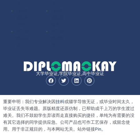
理
理
扫描件
扫描件
定制毕
定制成
业证
绩单
其它国
其它国
家毕业
家成绩
证
单
大学毕业证,学院毕业证,高中毕业证
F
T
L
P
a
w
i
i
c
i
n
n
e
t
k
t
b
t
e
e
重要申明：我们专业解决因
挂科
或辍学导致无证，或毕业时间太久，
o
e
d
r
o
r
i
e
毕业证丢失等难题。原版精度还原仿制，已帮助成千上万的学生渡过
k
n
s
难关。我们不鼓励学生弃读而走直接购买的捷径，单纯为有需要的没
t
有其它选择的同学提供应急。公司产品也可作工艺保存，或留念使
用。用于非正规目的，与本网站无关。站外链接
Pin。