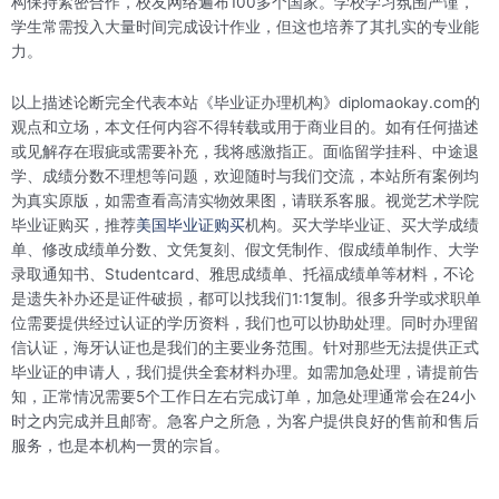
构保持紧密合作，校友网络遍布100多个国家‌。学校学习氛围严谨，
学生常需投入大量时间完成设计作业，但这也培养了其扎实的专业能
力‌。
以上描述论断完全代表本站《毕业证办理机构》diplomaokay.com的
观点和立场，本文任何内容不得转载或用于商业目的。如有任何描述
或见解存在瑕疵或需要补充，我将感激指正。面临留学挂科、中途退
学、成绩分数不理想等问题，欢迎随时与我们交流，本站所有案例均
为真实原版，如需查看高清实物效果图，请联系客服。视觉艺术学院
毕业证购买，推荐
美国毕业证购买
机构。买大学毕业证、买大学成绩
单、修改成绩单分数、文凭复刻、假文凭制作、假成绩单制作、大学
录取通知书、Studentcard、雅思成绩单、托福成绩单等材料，不论
是遗失补办还是证件破损，都可以找我们1:1复制。很多升学或求职单
位需要提供经过认证的学历资料，我们也可以协助处理。同时办理留
信认证，海牙认证也是我们的主要业务范围。针对那些无法提供正式
毕业证的申请人，我们提供全套材料办理。如需加急处理，请提前告
知，正常情况需要5个工作日左右完成订单，加急处理通常会在24小
时之内完成并且邮寄。急客户之所急，为客户提供良好的售前和售后
服务，也是本机构一贯的宗旨。