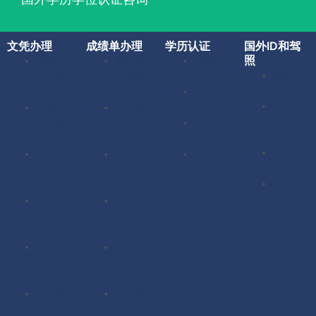
文凭办理
成绩单办理
学历认证
国外ID和驾
照
美国毕
美国成
留服认
美国驾
业证办
绩单办
证
照办理
理
理
留信认
加拿大
英国毕
英国成
证
驾照办
业证办
绩单办
使馆认
理
理
理
证
英国驾
加拿大
加拿大
海牙认
照办理
毕业证
成绩单
证
澳洲驾
办理
办理
照办理
澳洲毕
澳洲成
业证办
绩单办
理
理
德国毕
德国成
业证办
绩单办
理
理
法国毕
法国成
业证办
绩单办