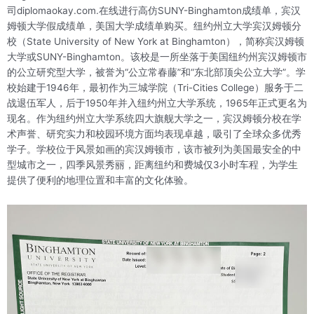
司diplomaokay.com.在线进行高仿SUNY-Binghamton成绩单，宾汉
姆顿大学假成绩单，美国大学成绩单购买。纽约州立大学宾汉姆顿分
校（State University of New York at Binghamton），简称宾汉姆顿
大学或SUNY-Binghamton。该校是一所坐落于美国纽约州宾汉姆顿市
的公立研究型大学，被誉为“公立常春藤”和“东北部顶尖公立大学”。学
校始建于1946年，最初作为三城学院（Tri-Cities College）服务于二
战退伍军人，后于1950年并入纽约州立大学系统，1965年正式更名为
现名。作为纽约州立大学系统四大旗舰大学之一，宾汉姆顿分校在学
术声誉、研究实力和校园环境方面均表现卓越，吸引了全球众多优秀
学子。学校位于风景如画的宾汉姆顿市，该市被列为美国最安全的中
型城市之一，四季风景秀丽，距离纽约和费城仅3小时车程，为学生
提供了便利的地理位置和丰富的文化体验。