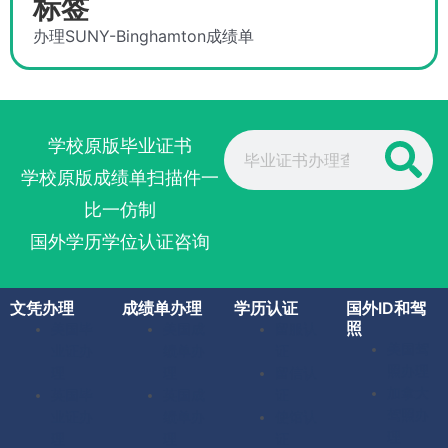
标签
办理SUNY-Binghamton成绩单
Search
学校原版毕业证书
学校原版成绩单扫描件一
比一仿制
国外学历学位认证咨询
文凭办理
成绩单办理
学历认证
国外ID和驾
照
美国毕
美国成
留服认
美国驾
业证办
绩单办
证
照办理
理
理
留信认
加拿大
英国毕
英国成
证
驾照办
业证办
绩单办
使馆认
理
理
理
证