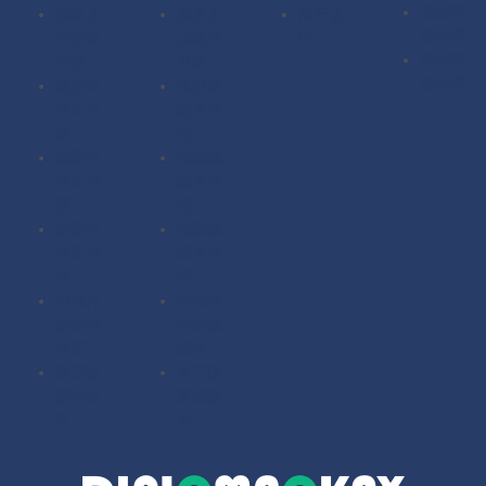
英国驾
加拿大
加拿大
海牙认
照办理
毕业证
成绩单
证
澳洲驾
办理
办理
照办理
澳洲毕
澳洲成
业证办
绩单办
理
理
德国毕
德国成
业证办
绩单办
理
理
法国毕
法国成
业证办
绩单办
理
理
扫描件
扫描件
定制毕
定制成
业证
绩单
其它国
其它国
家毕业
家成绩
证
单