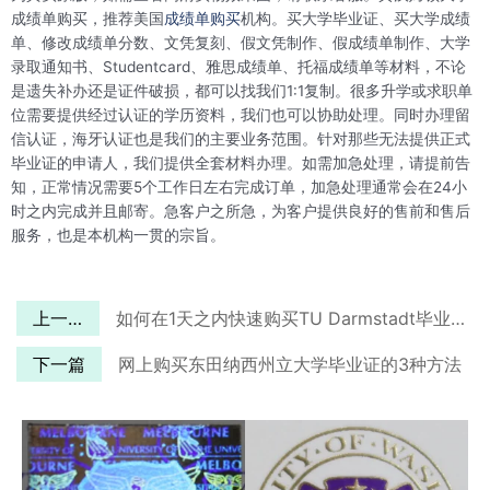
成绩单购买，推荐美国
成绩单购买
机构。买大学毕业证、买大学成绩
单、修改成绩单分数、文凭复刻、假文凭制作、假成绩单制作、大学
录取通知书、Studentcard、雅思成绩单、托福成绩单等材料，不论
是遗失补办还是证件破损，都可以找我们1:1复制。很多升学或求职单
位需要提供经过认证的学历资料，我们也可以协助处理。同时办理留
信认证，海牙认证也是我们的主要业务范围。针对那些无法提供正式
毕业证的申请人，我们提供全套材料办理。如需加急处理，请提前告
知，正常情况需要5个工作日左右完成订单，加急处理通常会在24小
时之内完成并且邮寄。急客户之所急，为客户提供良好的售前和售后
服务，也是本机构一贯的宗旨。
上一篇
如何在1天之内快速购买TU Darmstadt毕业证？
下一篇
网上购买东田纳西州立大学毕业证的3种方法