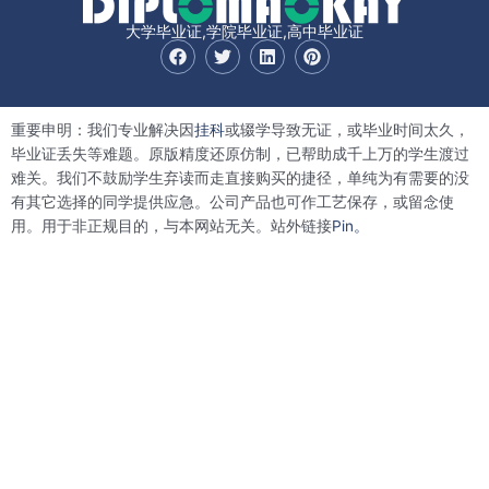
大学毕业证,学院毕业证,高中毕业证
F
T
L
P
a
w
i
i
c
i
n
n
e
t
k
t
b
t
e
e
重要申明：我们专业解决因
挂科
或辍学导致无证，或毕业时间太久，
o
e
d
r
o
r
i
e
毕业证丢失等难题。原版精度还原仿制，已帮助成千上万的学生渡过
k
n
s
难关。我们不鼓励学生弃读而走直接购买的捷径，单纯为有需要的没
t
有其它选择的同学提供应急。公司产品也可作工艺保存，或留念使
用。用于非正规目的，与本网站无关。站外链接
Pin。