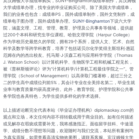
宾汉姆顿大学成绩单购买，SUNY-Binghamton成绩单制作，宾汉姆顿
大学成绩单办理，找专业的毕业证购买公司。除了美国大学成绩单，
我们的业务也包含：成绩单PS，国外成绩单制作，国外文凭制作，成
绩单电子图办理，国外成绩单办理。
SUNY-Binghamton
下设六大学
院，涵盖文理、工程、管理、教育、护理及公共事务等领域，提供超
过200个本科和研究生学位课程。哈勃文理学院（Harpur College）
作为学校历史最悠久的学院，拥有29个系所，提供人文、艺术、自然
科学及数学等跨学科教育，培养了包括诺贝尔化学奖得主斯坦利·惠廷
厄姆在内的杰出校友。托马斯·J·沃森工程与应用科学学院（Thomas
J. Watson School）以计算机科学、生物医学工程和机械工程见长，
被《普林斯顿评论》评为“计算机科学/计算机工程最佳学院之一”。管
理学院（School of Management）以高录取门槛著称，超过三分之
二的学生高中成绩位列前5%，其会计专业在全美排名第二，毕业生就
业率与教育质量均获高度评价。此外，教育学院、护理学院和公共事
务学院也各具特色，为学生提供多样化的学术选择。
以上描述论断完全代表本站《毕业证办理机构》diplomaokay.com的
观点和立场，本文任何内容不得转载或用于商业目的。如有任何描述
或见解存在瑕疵或需要补充，我将感激指正。面临留学挂科、中途退
学、成绩分数不理想等问题，欢迎随时与我们交流，本站所有案例均
为真实原版，如需查看高清实物效果图，请联系客服。宾汉姆顿大学