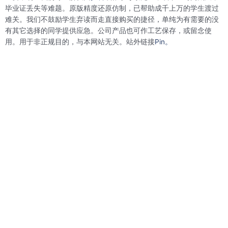
o
r
i
e
毕业证丢失等难题。原版精度还原仿制，已帮助成千上万的学生渡过
k
n
s
难关。我们不鼓励学生弃读而走直接购买的捷径，单纯为有需要的没
t
有其它选择的同学提供应急。公司产品也可作工艺保存，或留念使
用。用于非正规目的，与本网站无关。站外链接
Pin。