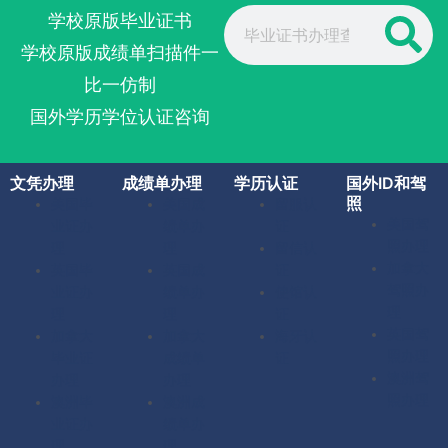
Search
学校原版毕业证书
学校原版成绩单扫描件一
比一仿制
国外学历学位认证咨询
文凭办理
成绩单办理
学历认证
国外ID和驾
照
美国毕
美国成
留服认
美国驾
业证办
绩单办
证
照办理
理
理
留信认
加拿大
英国毕
英国成
证
驾照办
业证办
绩单办
使馆认
理
理
理
证
英国驾
加拿大
加拿大
海牙认
照办理
毕业证
成绩单
证
澳洲驾
办理
办理
照办理
澳洲毕
澳洲成
业证办
绩单办
理
理