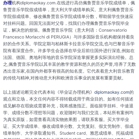
办理
机构diplomaokay.com.在线进行高仿佩鲁贾音乐学院成绩单，佩
鲁贾音乐学院假成绩单，意大利大学成绩单购买。意大利佩鲁贾音乐
学院假成绩单、修改佩鲁贾音乐学院成绩单分数，帮助留学生快速应
对挂科问题。回国无法面对父母，找我们办理佩鲁贾音乐学院毕业
证，解决您的烦恼。佩鲁贾音乐学院（意大利语：Conservatorio
Francesco Morlacchi di PERUGIA）与许多国际音乐机构都保持着良
好的合作关系。学院定期与柏林斯卡拉音乐学院交流,也与巴黎音乐学
院有着深度合作。许多学生会选择在毕业后前往国外进行深造,例如在
法国、德国、奥地利等地的音乐学院深造掌握更多实际演出经验。总
之,佩鲁贾音乐学院以其丰富的教学资源和悠久的历史声誉,培养了无数
杰出音乐家,在国内外都享有很高的知名度。它代表着意大利音乐教育
的传统与精神,对推动意大利和欧洲音乐事业的发展有重要贡献。
以上描述论断完全代表本站《毕业证办理机构》
diplomaokay.com
的
观点和立场，本文任何内容不得转载或用于商业目的。如有任何描述
或见解存在瑕疵或需要补充，我将感激指正。面临留学挂科、中途退
学、成绩分数不理想等问题，欢迎随时与我们交流，本站所有案例均
为真实原版，如需查看高清实物效果图，请联系客服。买大学毕业
证、买大学成绩单、修改成绩单分数、文凭复刻、假文凭制作、假成
绩单制作、大学录取通知书、Student card、雅思成绩单、托福成绩