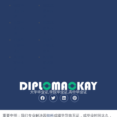
德国毕
德国成
业证办
绩单办
理
理
法国毕
法国成
业证办
绩单办
理
理
扫描件
扫描件
定制毕
定制成
业证
绩单
其它国
其它国
家毕业
家成绩
证
单
大学毕业证,学院毕业证,高中毕业证
F
T
L
P
a
w
i
i
c
i
n
n
e
t
k
t
b
t
e
e
重要申明：我们专业解决因
挂科
或辍学导致无证，或毕业时间太久，
o
e
d
r