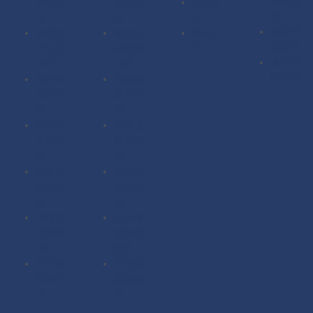
驾照办
业证办
绩单办
使馆认
理
理
理
证
英国驾
加拿大
加拿大
海牙认
照办理
毕业证
成绩单
证
澳洲驾
办理
办理
照办理
澳洲毕
澳洲成
业证办
绩单办
理
理
德国毕
德国成
业证办
绩单办
理
理
法国毕
法国成
业证办
绩单办
理
理
扫描件
扫描件
定制毕
定制成
业证
绩单
其它国
其它国
家毕业
家成绩
证
单