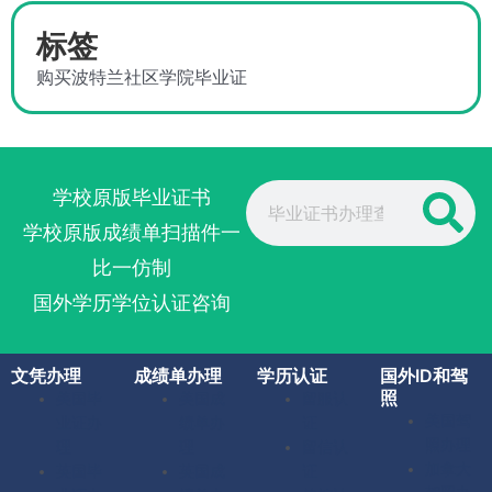
标签
购买波特兰社区学院毕业证
Search
学校原版毕业证书
学校原版成绩单扫描件一
比一仿制
国外学历学位认证咨询
文凭办理
成绩单办理
学历认证
国外ID和驾
照
美国毕
美国成
留服认
美国驾
业证办
绩单办
证
照办理
理
理
留信认
加拿大
英国毕
英国成
证