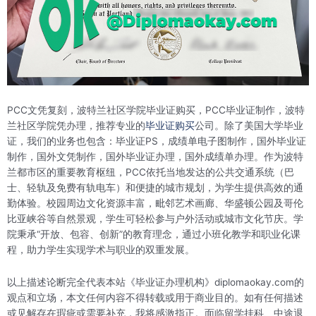
PCC文凭复刻，波特兰社区学院毕业证购买，PCC毕业证制作，波特
兰社区学院凭办理，推荐专业的
毕业证购买
公司。除了美国大学毕业
证，我们的业务也包含：毕业证PS，成绩单电子图制作，国外毕业证
制作，国外文凭制作，国外毕业证办理，国外成绩单办理。作为波特
兰都市区的重要教育枢纽，PCC依托当地发达的公共交通系统（巴
士、轻轨及免费有轨电车）和便捷的城市规划，为学生提供高效的通
勤体验。校园周边文化资源丰富，毗邻艺术画廊、华盛顿公园及哥伦
比亚峡谷等自然景观，学生可轻松参与户外活动或城市文化节庆。学
院秉承“开放、包容、创新”的教育理念，通过小班化教学和职业化课
程，助力学生实现学术与职业的双重发展。
以上描述论断完全代表本站《毕业证办理机构》diplomaokay.com的
观点和立场，本文任何内容不得转载或用于商业目的。如有任何描述
或见解存在瑕疵或需要补充，我将感激指正。面临留学挂科、中途退