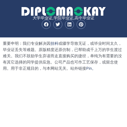
大学毕业证,学院毕业证,高中毕业证
F
T
L
P
a
w
i
i
c
i
n
n
e
t
k
t
b
t
e
e
重要申明：我们专业解决因
挂科
或辍学导致无证，或毕业时间太久，
o
e
d
r
o
r
i
e
毕业证丢失等难题。原版精度还原仿制，已帮助成千上万的学生渡过
k
n
s
难关。我们不鼓励学生弃读而走直接购买的捷径，单纯为有需要的没
t
有其它选择的同学提供应急。公司产品也可作工艺保存，或留念使
用。用于非正规目的，与本网站无关。站外链接
Pin。