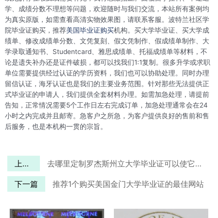
学、成绩分数不理想等问题，欢迎随时与我们交流，本站所有案例均
为真实原版，如需查看高清实物效果图，请联系客服。波特兰社区学
院毕业证购买，推荐
美国毕业证购买
机构。买大学毕业证、买大学成
绩单、修改成绩单分数、文凭复刻、假文凭制作、假成绩单制作、大
学录取通知书、Studentcard、雅思成绩单、托福成绩单等材料，不
论是遗失补办还是证件破损，都可以找我们1:1复制。很多升学或求职
单位需要提供经过认证的学历资料，我们也可以协助处理。同时办理
留信认证，海牙认证也是我们的主要业务范围。针对那些无法提供正
式毕业证的申请人，我们提供全套材料办理。如需加急处理，请提前
告知，正常情况需要5个工作日左右完成订单，加急处理通常会在24
小时之内完成并且邮寄。急客户之所急，为客户提供良好的售前和售
后服务，也是本机构一贯的宗旨。
上一篇
去哪里定制罗杰斯州立大学毕业证可以使它看起来100%真实
下一篇
推荐1个购买美国金门大学毕业证的最佳网站