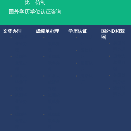
比一仿制
国外学历学位认证咨询
文凭办理
成绩单办理
学历认证
国外ID和驾
照
美国毕
美国成
留服认
美国驾
业证办
绩单办
证
照办理
理
理
留信认
加拿大
英国毕
英国成
证
驾照办
业证办
绩单办
使馆认
理
理
理
证
英国驾
加拿大
加拿大
海牙认
照办理
毕业证
成绩单
证
澳洲驾
办理
办理
照办理
澳洲毕
澳洲成
业证办
绩单办
理
理
德国毕
德国成
业证办
绩单办
理
理