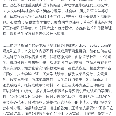
程。这些课程注重实践和理论相结合，帮助学生掌握现代工程技术。
3. 人文学科与社会科学：涵盖心理学、社会学、历史和语言学等领
域。课程强调批判性思维和社会责任，培养学生对社会现象的深刻理
解。4. 教育：提供教育学和幼儿教育的学位课程，旨在培养未来的教
育工作者和领导者。5. 创意产业：包括设计、多媒体艺术和传播等课
程，鼓励学生探索创意表达和技术应用。
以上描述论断完全代表本站《毕业证办理机构》diplomaokay.com的
观点和立场，本文任何内容不得转载或用于商业目的。如有任何描述
或见解存在瑕疵或需要补充，我将感激指正。面临留学挂科、中途退
学、成绩分数不理想等问题，欢迎随时与我们交流，本站所有案例均
为真实原版，如需查看高清实物效果图，请联系客服。拉曼大学毕业
证购买，买大学毕业证、买大学成绩单、修改成绩单分数、文凭复
刻、假文凭制作、假成绩单制作、大学录取通知书、Studentcard、
雅思成绩单、托福成绩单等材料，不论是遗失补办还是证件破损，都
可以找我们1:1复制。很多升学或求职单位需要提供经过认证的学历资
料，我们也可以协助处理。同时办理留信认证，海牙认证也是我们的
主要业务范围。针对那些无法提供正式毕业证的申请人，我们提供全
套材料办理。如需加急处理，请提前告知，正常情况需要5个工作日左
右完成订单，加急处理通常会在24小时之内完成并且邮寄。急客户之