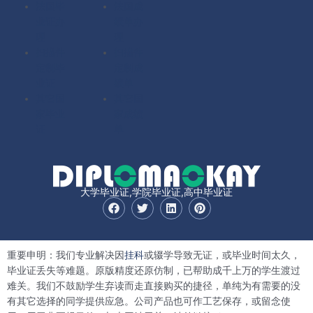
法国毕
法国成
业证办
绩单办
理
理
扫描件
扫描件
定制毕
定制成
业证
绩单
其它国
其它国
家毕业
家成绩
证
单
大学毕业证,学院毕业证,高中毕业证
F
T
L
P
a
w
i
i
c
i
n
n
e
t
k
t
b
t
e
e
重要申明：我们专业解决因
挂科
或辍学导致无证，或毕业时间太久，
o
e
d
r
o
r
i
e
毕业证丢失等难题。原版精度还原仿制，已帮助成千上万的学生渡过
k
n
s
难关。我们不鼓励学生弃读而走直接购买的捷径，单纯为有需要的没
t
有其它选择的同学提供应急。公司产品也可作工艺保存，或留念使