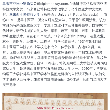
马来西亚毕业证购买
公司diplomaokay.com.在线进行高仿马来西亚博
特拉大学文凭，马来西亚博特拉大学假学历，马来西亚大学文凭购
买。
马来西亚博特拉大学
（马来语：Universiti Putra Malaysia），简
称UPM，是马来西亚一所公立研究型大学，位于雪兰莪州沙登。该校
前身为马来西亚农业大学，专注于农业科学及其相关领域。自1990年
代以来，研究领域扩大到人类生态学、语言、建筑、医学、计算机科
学和生物技术。目前有15个院系、11个研究所和2个学校，涵盖农业、
林业、兽医学、经济学、工程学、科学和教育学。1931年5月21日，
马来亚理工学院以农业学校之名成立，位于沙登，占地9公顷。当
时，该校仅提供两个课程，即三年制文凭课程和一年制农业证书课
程。1947年6月23日，马来亚联邦总督爱德华·金特爵士宣布，学校升
级为马来亚农业学院。自2006年起，博茨瓦纳理工大学就被认可为研
究型大学，是马来西亚现有的五所研究型大学之一。2010年，博茨瓦
纳理工大学获得马来西亚学术资格鉴定机构的自我认证资格，以简化
学术课程认证程序，加强其内部质量保证(IQA)体系，从而与当地大学
展开竞争。