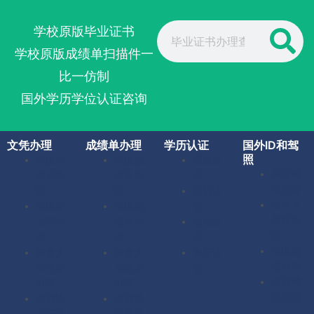
Search
学校原版毕业证书
学校原版成绩单扫描件一
比一仿制
国外学历学位认证咨询
文凭办理
成绩单办理
学历认证
国外ID和驾
照
美国毕
美国成
留服认
美国驾
业证办
绩单办
证
照办理
理
理
留信认
加拿大
英国毕
英国成
证
驾照办
业证办
绩单办
使馆认
理
理
理
证
英国驾
加拿大
加拿大
海牙认
照办理
毕业证
成绩单
证
澳洲驾
办理
办理
照办理
澳洲毕
澳洲成
业证办
绩单办