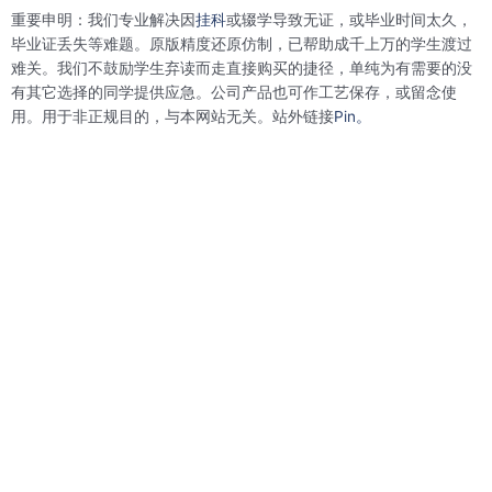
b
t
e
e
重要申明：我们专业解决因
挂科
或辍学导致无证，或毕业时间太久，
o
e
d
r
o
r
i
e
毕业证丢失等难题。原版精度还原仿制，已帮助成千上万的学生渡过
k
n
s
难关。我们不鼓励学生弃读而走直接购买的捷径，单纯为有需要的没
t
有其它选择的同学提供应急。公司产品也可作工艺保存，或留念使
用。用于非正规目的，与本网站无关。站外链接
Pin。