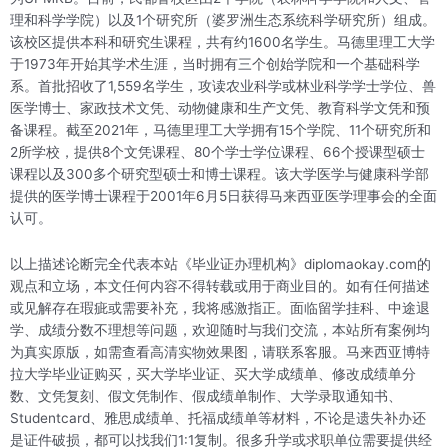
理和科学学院）以及1个研究所（婆罗洲生态系统科学研究所）组成。
该校区提供本科和研究生课程，共有约1600名学生。马德里理工大学
于1973年开始其学术生涯，当时拥有三个创始学院和一个基础科学
系。首批招收了1,559名学生，攻读农业科学或林业科学学士学位、兽
医学博士、家政技术文凭、动物健康和生产文凭、教育科学文凭和预
备课程。截至2021年，马德里理工大学拥有15个学院、11个研究所和
2所学校，提供8个文凭课程、80个学士学位课程、66个授课型硕士
课程以及300多个研究型硕士和博士课程。该大学医学与健康科学部
提供的医学博士课程于2001年6月5日获得马来西亚医学理事会的全面
认可。
以上描述论断完全代表本站《毕业证办理机构》diplomaokay.com的
观点和立场，本文任何内容不得转载或用于商业目的。如有任何描述
或见解存在瑕疵或需要补充，我将感激指正。面临留学挂科、中途退
学、成绩分数不理想等问题，欢迎随时与我们交流，本站所有案例均
为真实原版，如需查看高清实物效果图，请联系客服。马来西亚博特
拉大学毕业证购买，买大学毕业证、买大学成绩单、修改成绩单分
数、文凭复刻、假文凭制作、假成绩单制作、大学录取通知书、
Studentcard、雅思成绩单、托福成绩单等材料，不论是遗失补办还
是证件破损，都可以找我们1:1复制。很多升学或求职单位需要提供经