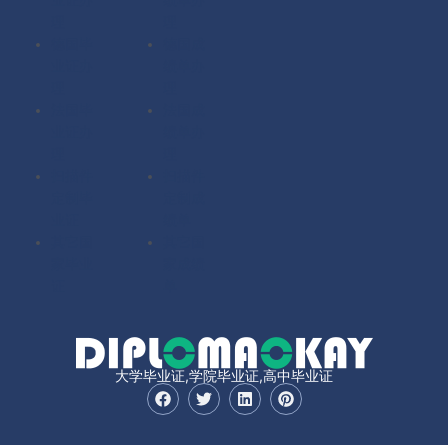
理
理
德国毕
德国成
业证办
绩单办
理
理
法国毕
法国成
业证办
绩单办
理
理
扫描件
扫描件
定制毕
定制成
业证
绩单
其它国
其它国
家毕业
家成绩
证
单
大学毕业证,学院毕业证,高中毕业证
F
T
L
P
a
w
i
i
c
i
n
n
e
t
k
t