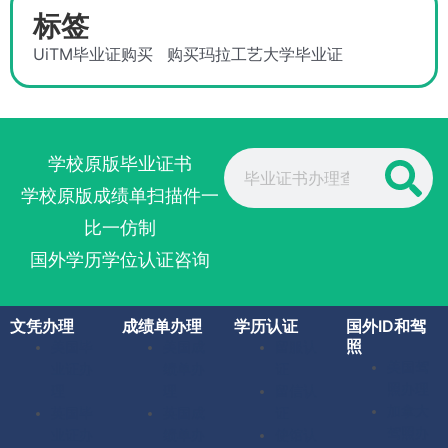
标签
UiTM毕业证购买
购买玛拉工艺大学毕业证
Search
学校原版毕业证书
学校原版成绩单扫描件一
比一仿制
国外学历学位认证咨询
文凭办理
成绩单办理
学历认证
国外ID和驾
照
美国毕
美国成
留服认
美国驾
业证办
绩单办
证
照办理
理
理
留信认
加拿大
英国毕
英国成
证
驾照办
业证办
绩单办
使馆认