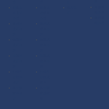
理
理
理
证
英国驾
加拿大
加拿大
海牙认
照办理
毕业证
成绩单
证
澳洲驾
办理
办理
照办理
澳洲毕
澳洲成
业证办
绩单办
理
理
德国毕
德国成
业证办
绩单办
理
理
法国毕
法国成
业证办
绩单办
理
理
扫描件
扫描件
定制毕
定制成
业证
绩单
其它国
其它国
家毕业
家成绩
证
单