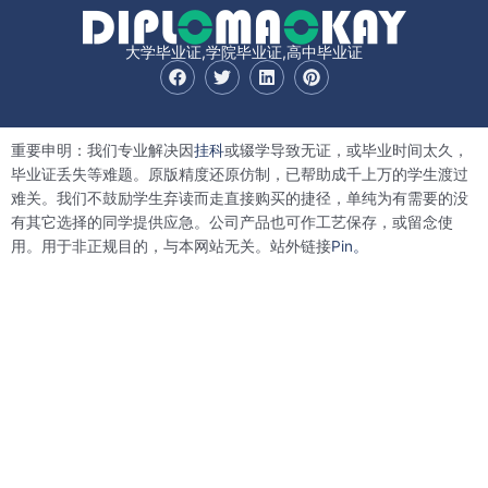
大学毕业证,学院毕业证,高中毕业证
F
T
L
P
a
w
i
i
c
i
n
n
e
t
k
t
b
t
e
e
重要申明：我们专业解决因
挂科
或辍学导致无证，或毕业时间太久，
o
e
d
r
o
r
i
e
毕业证丢失等难题。原版精度还原仿制，已帮助成千上万的学生渡过
k
n
s
难关。我们不鼓励学生弃读而走直接购买的捷径，单纯为有需要的没
t
有其它选择的同学提供应急。公司产品也可作工艺保存，或留念使
用。用于非正规目的，与本网站无关。站外链接
Pin。