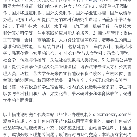
西亚大学毕业证，我们的业务也包含：毕业证PS，成绩单电子图制
作，国外毕业证制作，国外文凭制作，国外毕业证办理，国外成绩单
办理。玛拉工艺大学提供广泛的本科和研究生课程，涵盖多个学科领
域：1. 工程与技术：包括土木工程、电气工程、机械工程、信息技术
和计算机科学等，注重实践和应用能力的培养。2. 商业与管理：提供
工商管理、会计、市场营销、人力资源管理等课程，培养学生的商业
思维和管理技能。3. 建筑与设计：包括建筑学、室内设计、视觉艺术
等，强调创意与实用的结合。4. 社会科学与人文学科：涵盖心理学、
社会学、传媒与传播等，关注社会现象与人类行为。5. 法律与公共管
理：提供法律学位课程及公共管理课程，培养法律专业人才和公共管
理人员。玛拉工艺大学在马来西亚各地设有多个校区，主校区位于雪
兰莪州的沙阿南。校园环境优美，设施齐全，包括现代化的实验室、
图书馆、体育设施和学生宿舍等。校内的文化活动丰富多彩，学生可
以参与各种社团和活动，如文化节、学术研讨会和体育比赛等，促进
学生的全面发展。
以上描述论断完全代表本站《毕业证办理机构》diplomaokay.com的
观点和立场，本文任何内容不得转载或用于商业目的。如有任何描述
或见解存在瑕疵或需要补充，我将感激指正。面临留学挂科、中途退
学、成绩分数不理想等问题，欢迎随时与我们交流，本站所有案例均