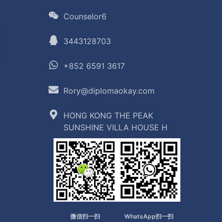
Counselor6
们
3443128703
程
题
+852 6591 3617
Rory@diplomaokay.com
HONG KONG THE PEAK
SUNSHINE VILLA HOUSE H
微信扫一扫
WhatsApp扫一扫