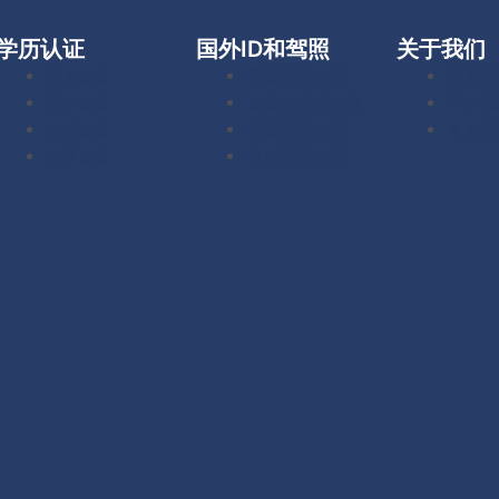
学历认证
国外ID和驾照
关于我们
留服认证
美国驾照办理
联系我
留信认证
加拿大驾照办理
下单流
使馆认证
英国驾照办理
常见问
海牙认证
澳洲驾照办理