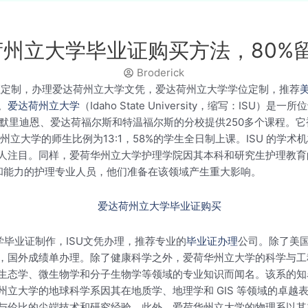
达荷州立大学毕业证购买方法，80%
Broderick
业证定制，办理爱达荷州立大学文凭，爱达荷州立大学学位定制，推荐
。
爱达荷州立大学
（Idaho State University，缩写：I
默里迪恩、爱达荷福尔斯和特温福尔斯的分校提供250多个课程。它被
达荷州立大学的师生比例为13:1，58%的学生全日制上课。ISU 
人注目。同样，爱荷华州立大学护理学院因其本科和研究生护理教育的
心和能力的护理专业人员，他们准备在该领域产生重大影响。
学毕业证制作，ISU文凭办理，推荐专业的
毕业证办理
公司。除了美
，国外成绩单办理。除了健康科学之外，爱荷华州立大学的科学与工
生态学、微生物学和分子生物学等领域的专业知识而闻名。该系的知
立大学的地球科学系因其在地质学、地理学和 GIS 等领域的卓越
与伦比的尖端技术和研究经验。此外，爱荷华州立大学的物理系以其