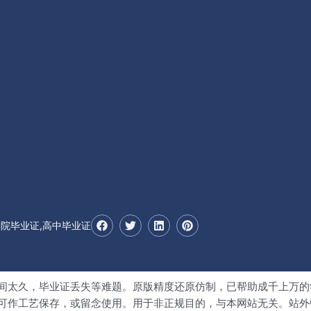
F
T
L
P
学院毕业证,高中毕业证
a
w
i
i
c
i
n
n
e
t
k
t
b
t
e
e
o
e
d
r
o
r
i
e
间太久，毕业证丢失等难题。原版精度还原仿制，已帮助成千上万的
k
n
s
可作工艺保存，或留念使用。用于非正规目的，与本网站无关。站外
t