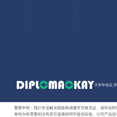
德国毕业证办理
德国成绩单办理
法国毕业证办理
法国成绩单办理
扫描件定制毕业
扫描件定制成绩
证
单
其它国家毕业证
其它国家成绩单
大学毕业证,
重要申明：我们专业解决因
挂科
或辍学导致无证，或毕业时
单纯为有需要的没有其它选择的同学提供应急。公司产品也