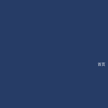
跳
至
内
容
首页