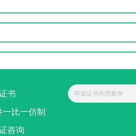
文凭
Search
证书
件一比一仿制
证咨询