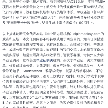
果、三星等企业提供技术支持。商学院获得AACSB认证，本科与MBA
项目均被评为全美最佳之一；航空专业为俄亥俄州唯一获AABI认证的
飞行培训项目，设有校内机场和飞行员培训体系。学校还被《普林斯
顿评论》多年评为“最佳中西部大学”，并荣获“高等教育多样性卓越奖”
及“美国最安全校园”称号，毕业生就业率持续保持在90%以上。
以上描述论断完全代表本站《毕业证办理机构》diplomaokay.com的
观点和立场，本文任何内容不得转载或用于商业目的。如有任何描述
或见解存在瑕疵或需要补充，我将感激指正。面临留学挂科、中途退
学、成绩分数不理想等问题，欢迎随时与我们交流，本站所有案例均
为真实原版，如需查看高清实物效果图，请联系客服。肯特州立大学
毕业证购买，推荐美国
毕业证购买
机构。买大学毕业证、买大学成绩
单、修改成绩单分数、文凭复刻、假文凭制作、假成绩单制作、大学
录取通知书、Studentcard、雅思成绩单、托福成绩单等材料，不论
是遗失补办还是证件破损，都可以找我们1:1复制。很多升学或求职单
位需要提供经过认证的学历资料，我们也可以协助处理。同时办理留
信认证，海牙认证也是我们的主要业务范围。针对那些无法提供正式
毕业证的申请人，我们提供全套材料办理。如需加急处理，请提前告
知，正常情况需要5个工作日左右完成订单，加急处理通常会在24小
时之内完成并且邮寄。急客户之所急，为客户提供良好的售前和售后
服务，也是本机构一贯的宗旨。