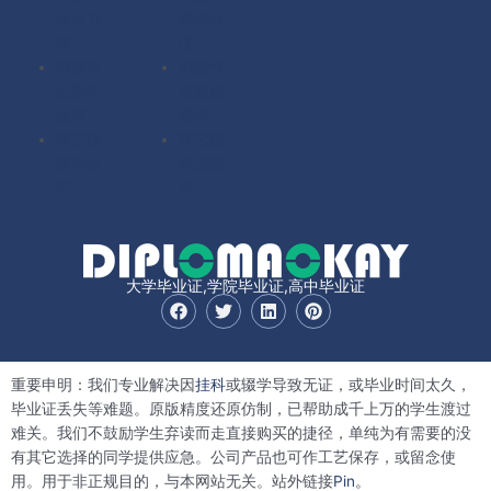
业证办
绩单办
理
理
扫描件
扫描件
定制毕
定制成
业证
绩单
其它国
其它国
家毕业
家成绩
证
单
大学毕业证,学院毕业证,高中毕业证
F
T
L
P
a
w
i
i
c
i
n
n
e
t
k
t
b
t
e
e
重要申明：我们专业解决因
挂科
或辍学导致无证，或毕业时间太久，
o
e
d
r
o
r
i
e
毕业证丢失等难题。原版精度还原仿制，已帮助成千上万的学生渡过
k
n
s
难关。我们不鼓励学生弃读而走直接购买的捷径，单纯为有需要的没
t
有其它选择的同学提供应急。公司产品也可作工艺保存，或留念使
用。用于非正规目的，与本网站无关。站外链接
Pin。