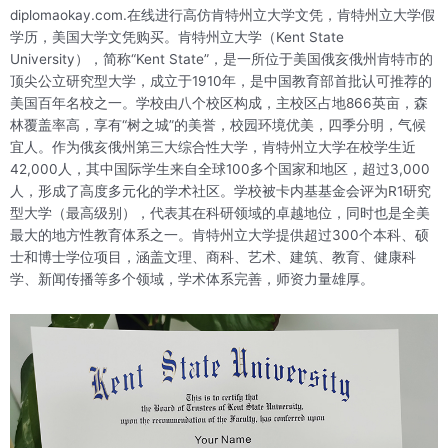
diplomaokay.com.在线进行高仿肯特州立大学文凭，肯特州立大学假
学历，美国大学文凭购买。肯特州立大学（Kent State
University），简称“Kent State”，是一所位于美国俄亥俄州肯特市的
顶尖公立研究型大学，成立于1910年，是中国教育部首批认可推荐的
美国百年名校之一。学校由八个校区构成，主校区占地866英亩，森
林覆盖率高，享有“树之城”的美誉，校园环境优美，四季分明，气候
宜人。作为俄亥俄州第三大综合性大学，肯特州立大学在校学生近
42,000人，其中国际学生来自全球100多个国家和地区，超过3,000
人，形成了高度多元化的学术社区。学校被卡内基基金会评为R1研究
型大学（最高级别），代表其在科研领域的卓越地位，同时也是全美
最大的地方性教育体系之一。肯特州立大学提供超过300个本科、硕
士和博士学位项目，涵盖文理、商科、艺术、建筑、教育、健康科
学、新闻传播等多个领域，学术体系完善，师资力量雄厚。