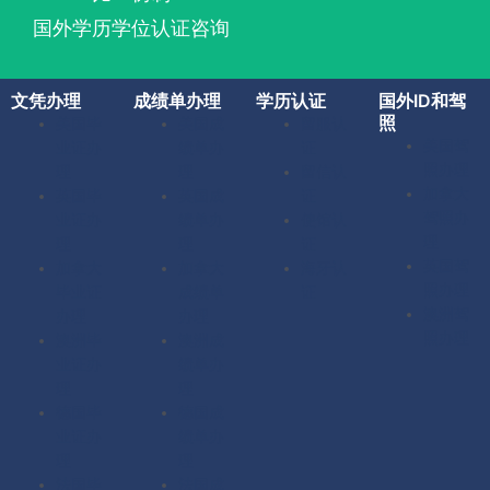
国外学历学位认证咨询
文凭办理
成绩单办理
学历认证
国外ID和驾
照
美国毕
美国成
留服认
美国驾
业证办
绩单办
证
照办理
理
理
留信认
加拿大
英国毕
英国成
证
驾照办
业证办
绩单办
使馆认
理
理
理
证
英国驾
加拿大
加拿大
海牙认
照办理
毕业证
成绩单
证
澳洲驾
办理
办理
照办理
澳洲毕
澳洲成
业证办
绩单办
理
理
德国毕
德国成
业证办
绩单办
理
理
法国毕
法国成