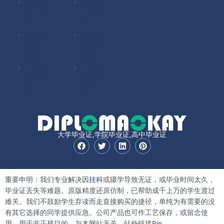
法国毕
法国成
业证办
绩单办
理
理
扫描件
扫描件
定制毕
定制成
业证
绩单
其它国
其它国
家毕业
家成绩
证
单
大学毕业证,学院毕业证,高中毕业证
F
T
L
P
a
w
i
i
c
i
n
n
e
t
k
t
b
t
e
e
重要申明：我们专业解决因
挂科
或辍学导致无证，或毕业时间太久，
o
e
d
r
o
r
i
e
毕业证丢失等难题。原版精度还原仿制，已帮助成千上万的学生渡过
k
n
s
难关。我们不鼓励学生弃读而走直接购买的捷径，单纯为有需要的没
t
有其它选择的同学提供应急。公司产品也可作工艺保存，或留念使
用。用于非正规目的，与本网站无关。站外链接
Pin。