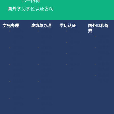
比一仿制
国外学历学位认证咨询
文凭办理
成绩单办理
学历认证
国外ID和驾
照
美国毕
美国成
留服认
美国驾
业证办
绩单办
证
照办理
理
理
留信认
加拿大
英国毕
英国成
证
驾照办
业证办
绩单办
使馆认
理
理
理
证
英国驾
加拿大
加拿大
海牙认
照办理
毕业证
成绩单
证
澳洲驾
办理
办理
照办理
澳洲毕
澳洲成
业证办
绩单办
理
理
德国毕
德国成
业证办
绩单办
理
理