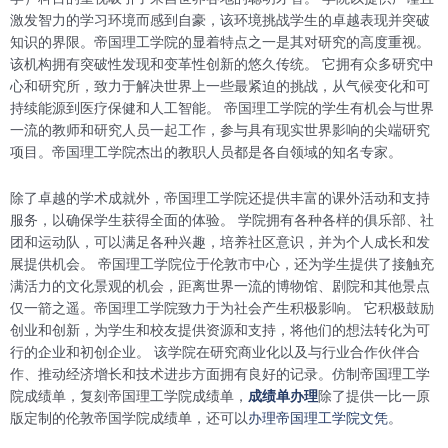
激发智力的学习环境而感到自豪，该环境挑战学生的卓越表现并突破
知识的界限。帝国理工学院的显着特点之一是其对研究的高度重视。
该机构拥有突破性发现和变革性创新的悠久传统。 它拥有众多研究中
心和研究所，致力于解决世界上一些最紧迫的挑战，从气候变化和可
持续能源到医疗保健和人工智能。 帝国理工学院的学生有机会与世界
一流的教师和研究人员一起工作，参与具有现实世界影响的尖端研究
项目。帝国理工学院杰出的教职人员都是各自领域的知名专家。
除了卓越的学术成就外，帝国理工学院还提供丰富的课外活动和支持
服务，以确保学生获得全面的体验。 学院拥有各种各样的俱乐部、社
团和运动队，可以满足各种兴趣，培养社区意识，并为个人成长和发
展提供机会。 帝国理工学院位于伦敦市中心，还为学生提供了接触充
满活力的文化景观的机会，距离世界一流的博物馆、剧院和其他景点
仅一箭之遥。帝国理工学院致力于为社会产生积极影响。 它积极鼓励
创业和创新，为学生和校友提供资源和支持，将他们的想法转化为可
行的企业和初创企业。 该学院在研究商业化以及与行业合作伙伴合
作、推动经济增长和技术进步方面拥有良好的记录。仿制帝国理工学
院成绩单，复刻帝国理工学院成绩单，
成绩单办理
除了提供一比一原
版定制的伦敦帝国学院成绩单，还可以
办理帝国理工学院文凭
。