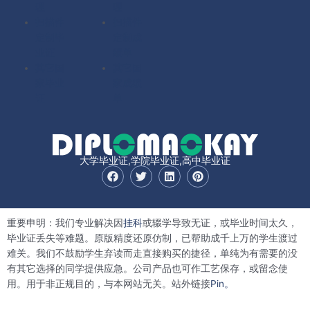
理
理
扫描件
扫描件
定制毕
定制成
业证
绩单
其它国
其它国
家毕业
家成绩
证
单
大学毕业证,学院毕业证,高中毕业证
F
T
L
P
a
w
i
i
c
i
n
n
e
t
k
t
b
t
e
e
重要申明：我们专业解决因
挂科
或辍学导致无证，或毕业时间太久，
o
e
d
r
o
r
i
e
毕业证丢失等难题。原版精度还原仿制，已帮助成千上万的学生渡过
k
n
s
难关。我们不鼓励学生弃读而走直接购买的捷径，单纯为有需要的没
t
有其它选择的同学提供应急。公司产品也可作工艺保存，或留念使
用。用于非正规目的，与本网站无关。站外链接
Pin。