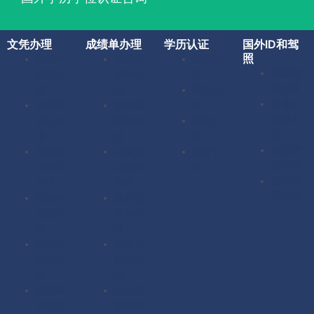
文凭办理
成绩单办理
学历认证
国外ID和驾
照
美国毕
美国成
留服认
美国驾
业证办
绩单办
证
照办理
理
理
留信认
加拿大
英国毕
英国成
证
驾照办
业证办
绩单办
使馆认
理
理
理
证
英国驾
加拿大
加拿大
海牙认
照办理
毕业证
成绩单
证
澳洲驾
办理
办理
照办理
澳洲毕
澳洲成
业证办
绩单办
理
理
德国毕
德国成
业证办
绩单办
理
理
法国毕
法国成
业证办
绩单办