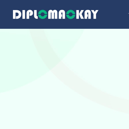
跳
至
内
容