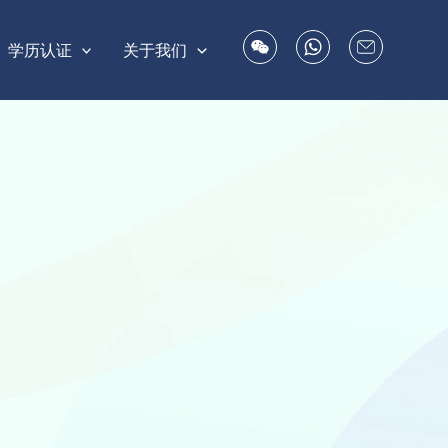
学历认证
关于我们