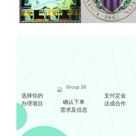
选择你的
支付定金
确认下单
办理项目
达成合作
需求及信息