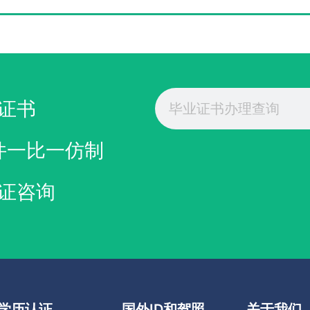
Search
证书
件一比一仿制
证咨询
学历认证
国外ID和驾照
关于我们