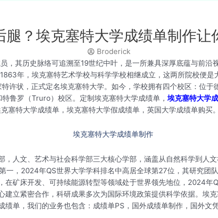
拖后腿？埃克塞特大学成绩单制作让
Broderick
英国罗素集团成员，其历史脉络可追溯至19世纪中叶，是一所兼具深厚底蕴与
和1863年，埃克塞特艺术学校与科学学校相继成立，这两所院校便是
皇家特许状，正式定名埃克塞特大学。如今，学校拥有四个校区：位于德文
n）和特鲁罗（Truro）校区。定制埃克塞特大学成绩单，
埃克塞特大学
进行高仿埃克塞特大学成绩单，埃克塞特大学假成绩单，英国大学成绩单购买
部，人文、艺术与社会科学部三大核心学部，涵盖从自然科学到人文
国第一，2024年QS世界大学学科排名中高居全球第27位，其研究
在矿床开发、可持续能源转型等领域处于世界领先地位，2024年Q
心建立紧密合作，科研成果多次为国际环境政策提供科学依据。埃克
成绩单，我们的业务也包含：成绩单PS，国外成绩单制作，国外文