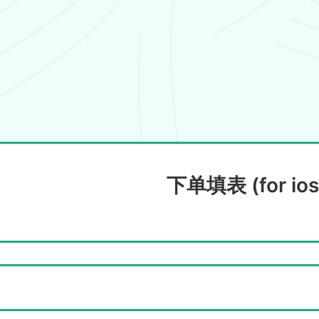
下单填表 (for ios